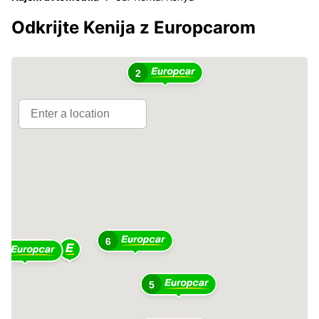
Odkrijte Kenija z Europcarom
4
2
6
4
5