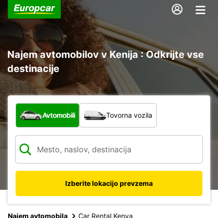
Najem avtomobilov v Kenija : Odkrijte vse
destinacije
Katera vrsta vozila?
Avtomobili
Tovorna vozila
Izberite lokacijo prevzema
Najem avtomobila
Car Rental Kenya