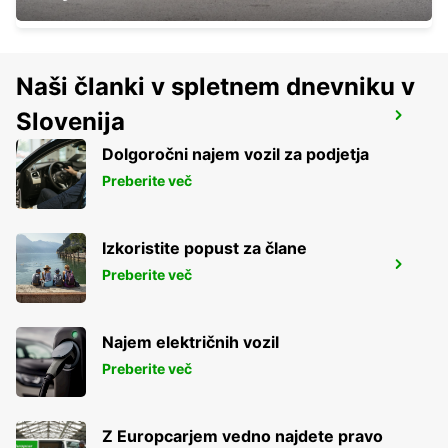
Naši članki v spletnem dnevniku v
Slovenija
NAPLES AIRPORT
NAPOLI - ITALY
Dolgoročni najem vozil za podjetja
Preberite več
Izkoristite popust za člane
NAPLES RAILWAY STATION
Preberite več
NAPOLI - ITALY
Najem električnih vozil
Preberite več
Z Europcarjem vedno najdete pravo