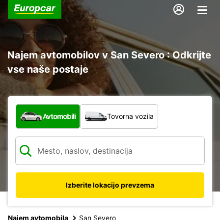
Najem avtomobilov v San Severo : Odkrijte
vse naše postaje
Katera vrsta vozila?
Avtomobili
Tovorna vozila
Izberite lokacijo prevzema
Najem avtomobila
San Severo