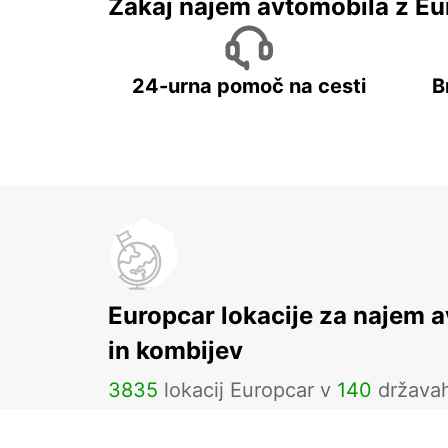
Zakaj najem avtomobila z Eu
24-urna pomoč na cesti
B
Europcar lokacije za najem 
in kombijev
3835
lokacij Europcar v
140
država