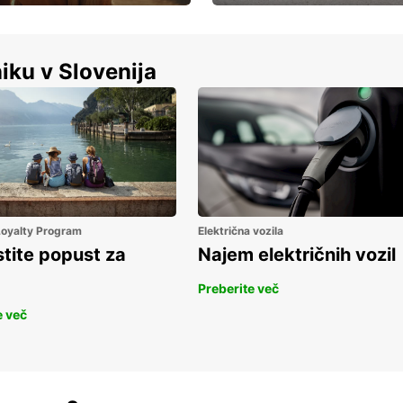
Luksuzen najem vozil – brez
%
kompromisov.
iku v Slovenija
 Loyalty Program
Električna vozila
stite popust za
Najem električnih vozil
Preberite več
e več