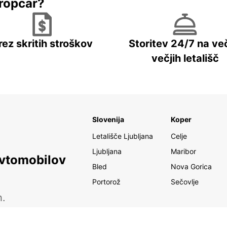
ropcar?
rez skritih stroškov
Storitev 24/7 na več
večjih letališč
Slovenija
Koper
Letališče Ljubljana
Celje
Ljubljana
Maribor
avtomobilov
Bled
Nova Gorica
Portorož
Sečovlje
h.