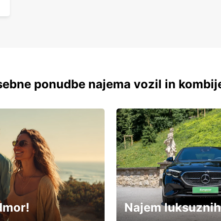
ebne ponudbe najema vozil in kombij
dmor!
Najem luksuznih