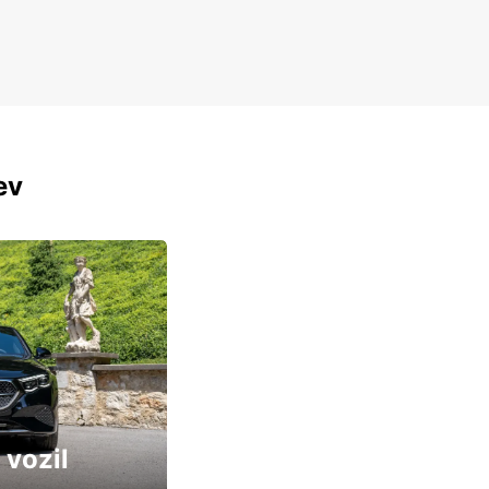
ev
 vozil