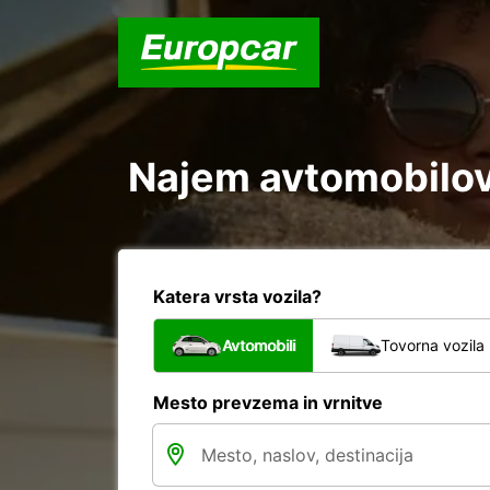
Najem avtomobilov 
Katera vrsta vozila?
Avtomobili
Tovorna vozila
Mesto prevzema in vrnitve