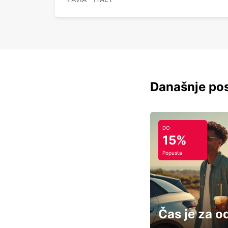
Današnje pos
DO
15%
Popusta
Čas je za o