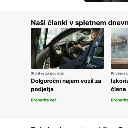
S prihrankom do 15 
Naši članki v spletnem dnevn
Storitve za podjetja
Privilege
Dolgoročni najem vozil za
Izkori
podjetja
člane
Preberite več
Preberit