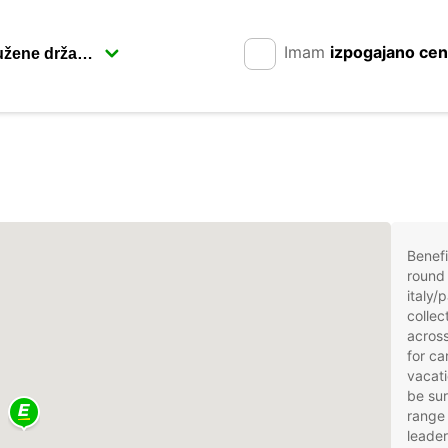
Imam
izpogajano ce
Benefi
round 
italy/
collec
across
for ca
vacati
be sur
range 
leader