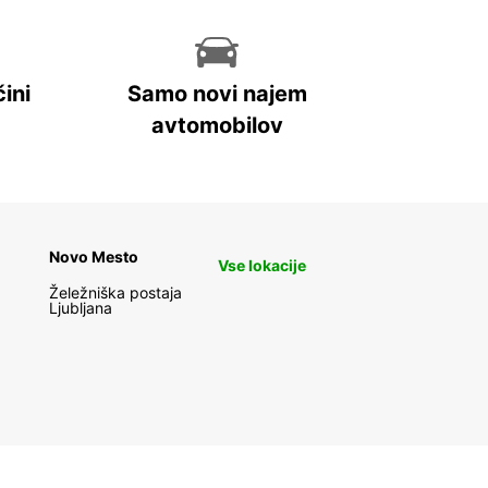
ini
Samo novi najem
avtomobilov
Novo Mesto
Vse lokacije
Želežniška postaja
Ljubljana