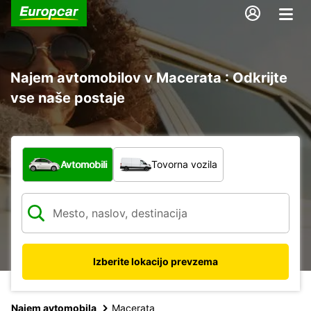
Najem avtomobilov v Macerata : Odkrijte
vse naše postaje
Katera vrsta vozila?
Avtomobili
Tovorna vozila
Izberite lokacijo prevzema
Najem avtomobila
Macerata