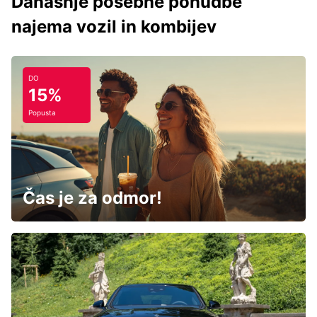
Današnje posebne ponudbe
najema vozil in kombijev
DO
15%
Popusta
Čas je za odmor!