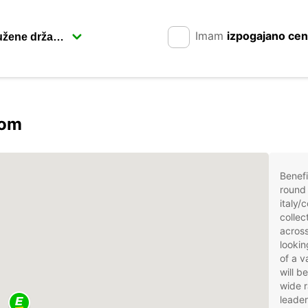
Imam
izpogajano ce
rom
Benefi
round 
italy/
collec
across
lookin
of a v
will b
wide r
leader