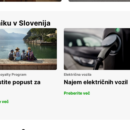
Luksuzen najem vozil – brez
%
kompromisov.
iku v Slovenija
 Loyalty Program
Električna vozila
stite popust za
Najem električnih vozil
Preberite več
e več