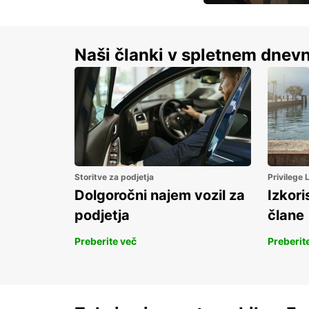
S prihrankom do 15 
Naši članki v spletnem dnevn
Storitve za podjetja
Privilege
Dolgoročni najem vozil za
Izkori
podjetja
člane
Preberite več
Preberit