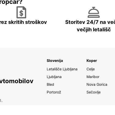
ropcar?
rez skritih stroškov
Storitev 24/7 na več
večjih letališč
Slovenija
Koper
Letališče Ljubljana
Celje
Ljubljana
Maribor
avtomobilov
Bled
Nova Gorica
Portorož
Sečovlje
h.