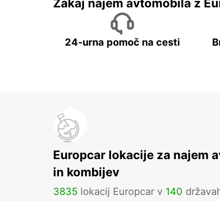
Zakaj najem avtomobila z Eu
24-urna pomoč na cesti
B
Europcar lokacije za najem 
in kombijev
3835
lokacij Europcar v
140
država