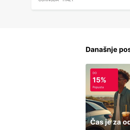
Današnje pos
DO
15%
Popusta
Čas je za o