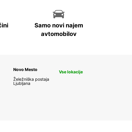
ini
Samo novi najem
avtomobilov
Novo Mesto
Vse lokacije
Želežniška postaja
Ljubljana