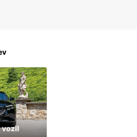
ev
 vozil