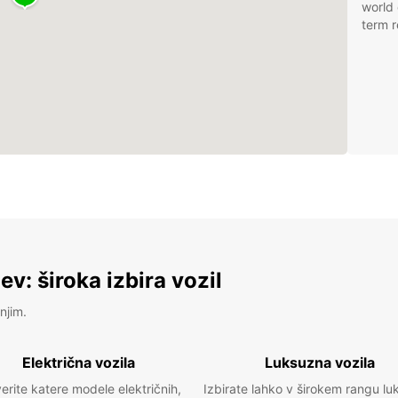
world 
term r
v: široka izbira vozil
njim.
Električna vozila
Luksuzna vozila
erite katere modele električnih,
Izbirate lahko v širokem rangu lu