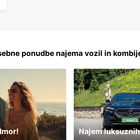
ebne ponudbe najema vozil in kombij
dmor!
Najem luksuznih