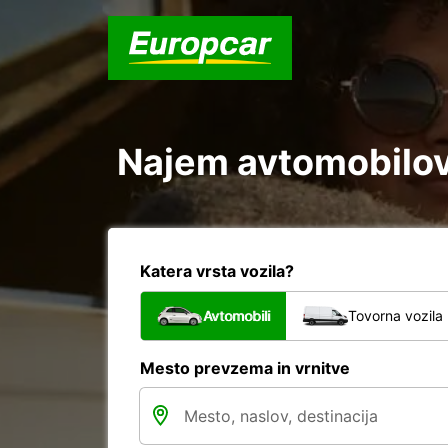
Najem avtomobilov 
Katera vrsta vozila?
Avtomobili
Tovorna vozila
Mesto prevzema in vrnitve