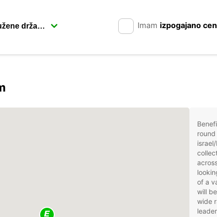
Imam
izpogajano ce
om
Benefi
round 
israel
collec
across
lookin
of a v
will b
wide r
leader