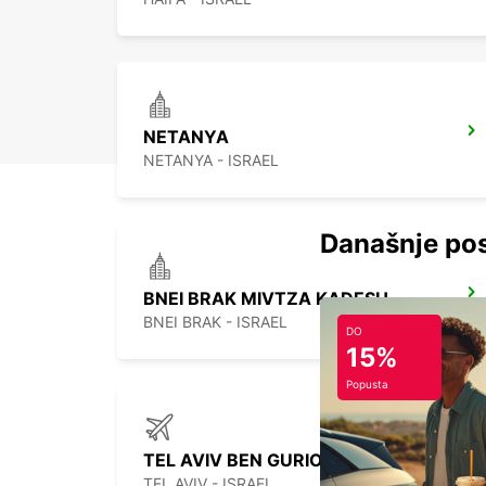
NETANYA
NETANYA - ISRAEL
Današnje pos
BNEI BRAK MIVTZA KADESH
BNEI BRAK - ISRAEL
DO
15%
Popusta
TEL AVIV BEN GURION INT AIRPORT
TEL AVIV - ISRAEL