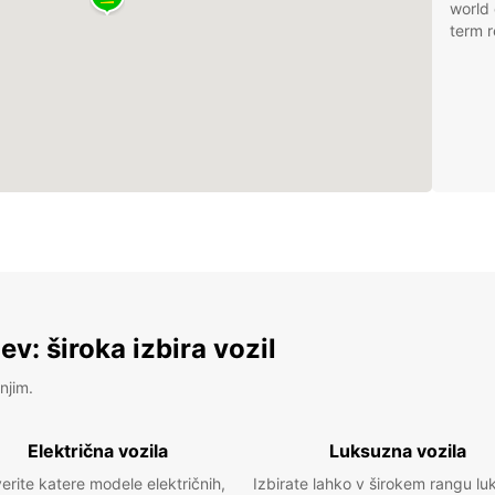
world 
term r
v: široka izbira vozil
njim.
Električna vozila
Luksuzna vozila
erite katere modele električnih,
Izbirate lahko v širokem rangu lu