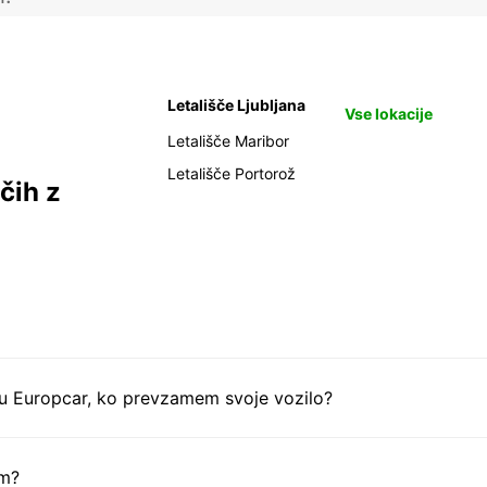
Letališče Ljubljana
Vse lokacije
Letališče Maribor
Letališče Portorož
čih z
tu Europcar, ko prevzamem svoje vozilo?
em?