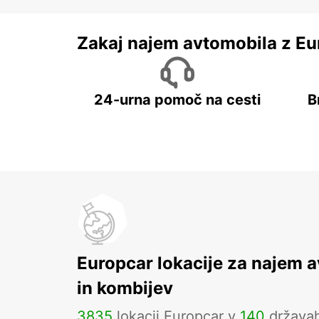
Zakaj najem avtomobila z Eu
24-urna pomoč na cesti
B
Europcar lokacije za najem 
in kombijev
3835
lokacij Europcar v
140
država