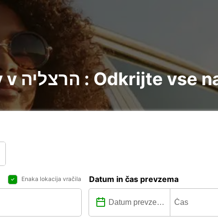
Najem avtomobilov v הרצליה : Odk
Datum in čas prevzema
Enaka lokacija vračila