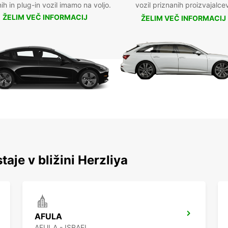
nih in plug-in vozil imamo na voljo.
vozil priznanih proizvajalce
ŽELIM VEČ INFORMACIJ
ŽELIM VEČ INFORMACIJ
taje v bližini Herzliya
AFULA
AFULA - ISRAEL