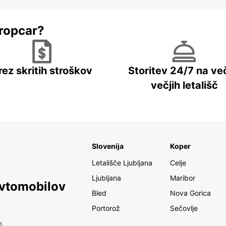
ropcar?
rez skritih stroškov
Storitev 24/7 na več
večjih letališč
Slovenija
Koper
Letališče Ljubljana
Celje
Ljubljana
Maribor
avtomobilov
Bled
Nova Gorica
Portorož
Sečovlje
h.