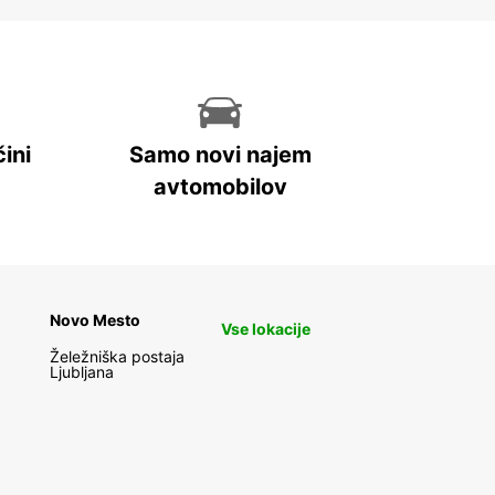
ini
Samo novi najem
avtomobilov
Novo Mesto
Vse lokacije
Želežniška postaja
Ljubljana