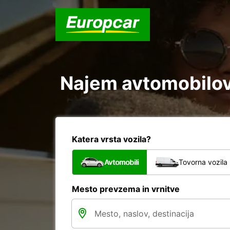
Katera vrsta vozila?
Avtomobili
Tovorna vozila
Mesto prevzema in vrnitve