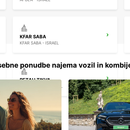
KFAR SABA
KFAR SABA - ISRAEL
ebne ponudbe najema vozil in kombij
PETAH TIKVA
PETAH TIKVA - ISRAEL