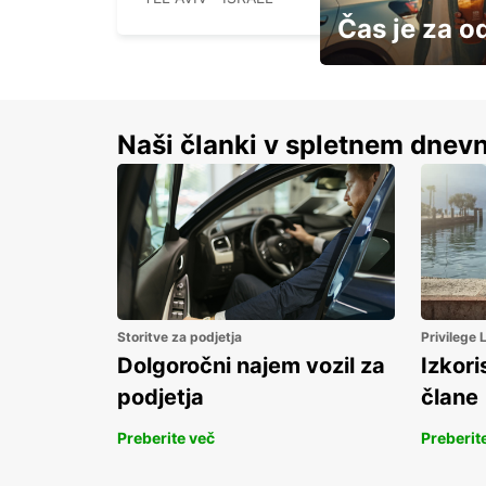
Čas je za o
S prihrankom do 15 
Naši članki v spletnem dnevn
Storitve za podjetja
Privilege
Dolgoročni najem vozil za
Izkori
podjetja
člane
Preberite več
Preberit