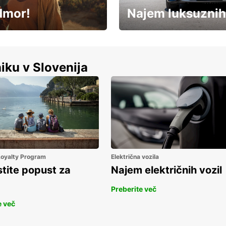
dmor!
Najem luksuznih
Luksuzen najem vozil – brez
%
kompromisov.
iku v Slovenija
 Loyalty Program
Električna vozila
stite popust za
Najem električnih vozil
Preberite več
e več