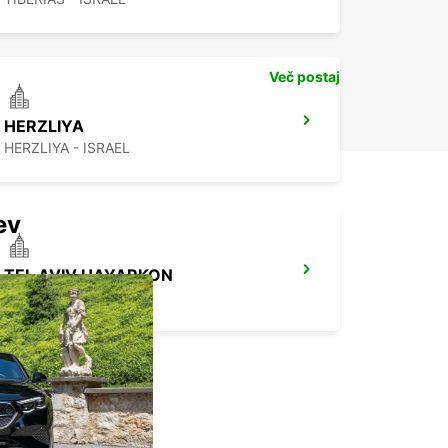
Več postaj
HERZLIYA
HERZLIYA - ISRAEL
ev
TEL AVIV HAYARKON
TEL AVIV - ISRAEL