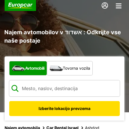
Najem avtomobilov v אשדוד : Odkrijte vse
naše postaje
Katera vrsta vozila?
Avtomobili
Tovorna vozila
Izberite lokacijo prevzema
Najem avtomobila
Car Rental Israel
Ashdod