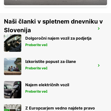
Naši članki v spletnem dnevniku v
Slovenija
HERZLIYA
HERZLIYA - ISRAEL
Dolgoročni najem vozil za podjetja
Preberite več
Izkoristite popust za člane
KFAR SABA
Preberite več
KFAR SABA - ISRAEL
Najem električnih vozil
Preberite več
Z Europcarjem vedno najdete pravo