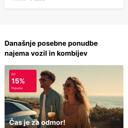
Današnje posebne ponudbe
najema vozil in kombijev
DO
15%
Popusta
Čas je za odmor!