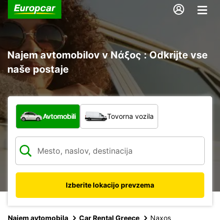
Najem avtomobilov v Νάξος : Odkrijte vse
naše postaje
Katera vrsta vozila?
Avtomobili
Tovorna vozila
Izberite lokacijo prevzema
Najem avtomobila
Car Rental Greece
Naxos