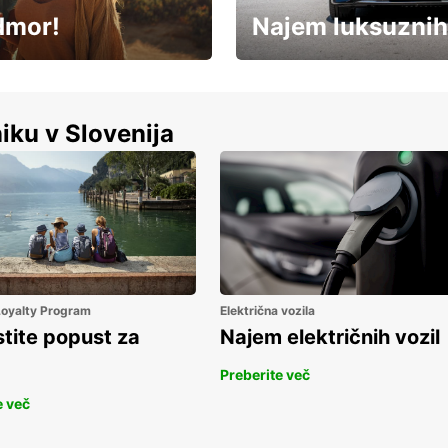
dmor!
Najem luksuznih
Luksuzen najem vozil – brez
%
kompromisov.
iku v Slovenija
 Loyalty Program
Električna vozila
stite popust za
Najem električnih vozil
Preberite več
e več