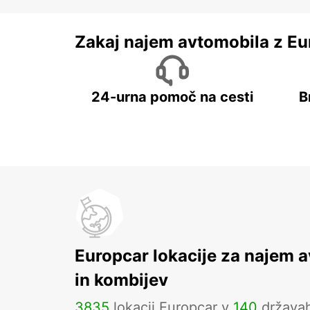
Zakaj najem avtomobila z Eu
24-urna pomoč na cesti
B
Europcar lokacije za najem 
in kombijev
3835
lokacij Europcar v
140
država