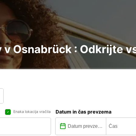
v Osnabrück : Odkrijte v
Datum in čas prevzema
Enaka lokacija vračila