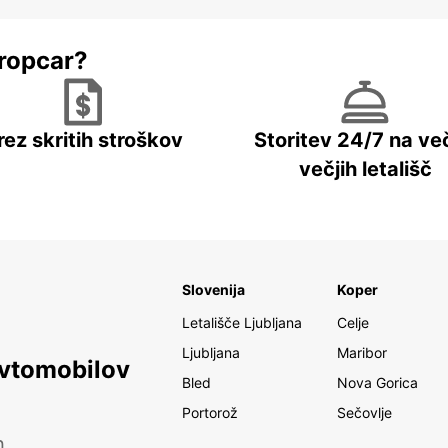
ropcar?
rez skritih stroškov
Storitev 24/7 na več
večjih letališč
Slovenija
Koper
Letališče Ljubljana
Celje
Ljubljana
Maribor
avtomobilov
Bled
Nova Gorica
Portorož
Sečovlje
h.