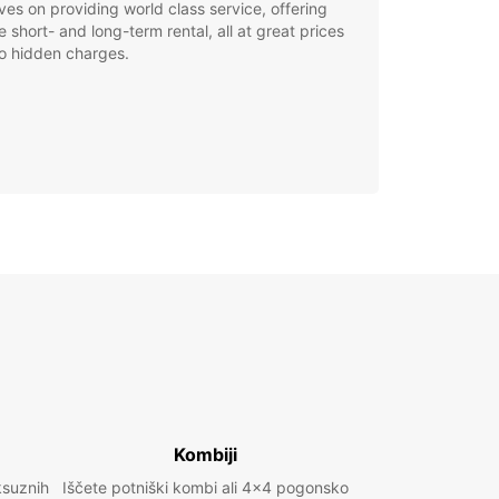
ves on providing world class service, offering
le short- and long-term rental, all at great prices
o hidden charges.
Kombiji
ksuznih
Iščete potniški kombi ali 4x4 pogonsko