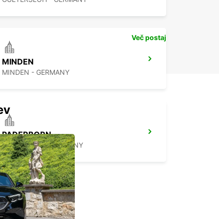
Več postaj
MINDEN
MINDEN - GERMANY
ev
PADERBORN
PADERBORN - GERMANY