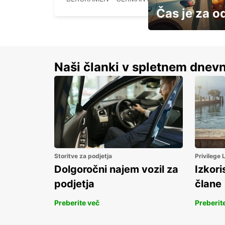
Čas je za o
S prihrankom do 15 
Naši članki v spletnem dnevn
Storitve za podjetja
Privilege
Dolgoročni najem vozil za
Izkori
podjetja
člane
Preberite več
Preberit