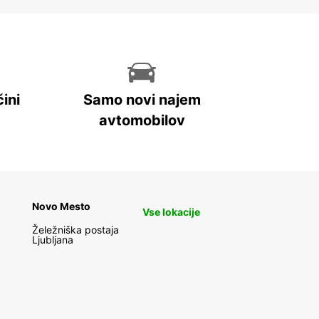
ini
Samo novi najem
avtomobilov
Novo Mesto
Vse lokacije
Želežniška postaja
Ljubljana