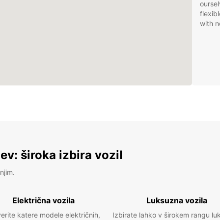
oursel
flexib
with n
v: široka izbira vozil
njim.
Električna vozila
Luksuzna vozila
erite katere modele električnih,
Izbirate lahko v širokem rangu lu