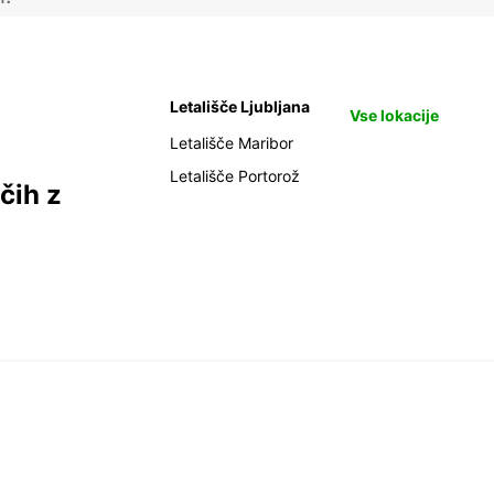
Letališče Ljubljana
Vse lokacije
Letališče Maribor
Letališče Portorož
čih z