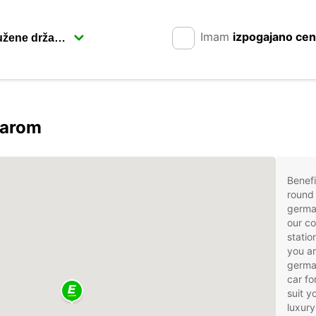
Imam
izpogajano ce
carom
Benefi
round 
germa
our co
statio
you ar
german
car fo
suit 
luxury