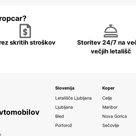
ropcar?
rez skritih stroškov
Storitev 24/7 na več
večjih letališč
Slovenija
Koper
Letališče Ljubljana
Celje
Ljubljana
Maribor
avtomobilov
Bled
Nova Gorica
Portorož
Sečovlje
h.