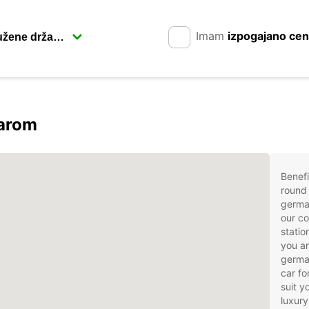
Imam
izpogajano ce
carom
Benefi
round 
germa
our co
statio
you ar
german
car fo
suit 
luxury