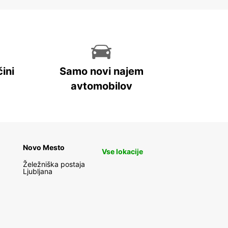
ini
Samo novi najem
avtomobilov
Novo Mesto
Vse lokacije
Želežniška postaja
Ljubljana