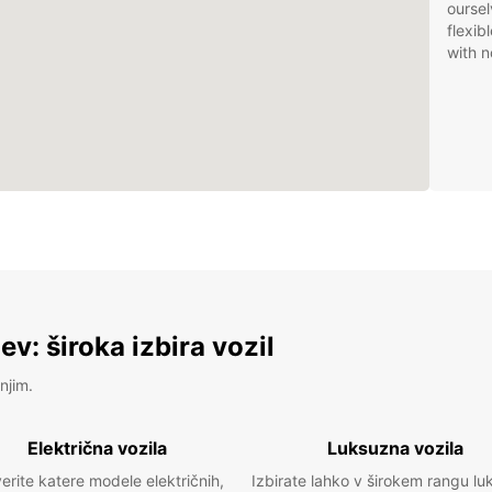
oursel
flexib
with n
v: široka izbira vozil
njim.
Električna vozila
Luksuzna vozila
erite katere modele električnih,
Izbirate lahko v širokem rangu lu