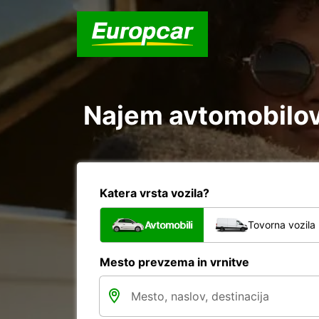
Najem avtomobilov 
Katera vrsta vozila?
Avtomobili
Tovorna vozila
Mesto prevzema in vrnitve