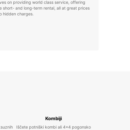
ves on providing world class service, offering
le short- and long-term rental, all at great prices
o hidden charges.
Kombiji
ksuznih
Iščete potniški kombi ali 4x4 pogonsko