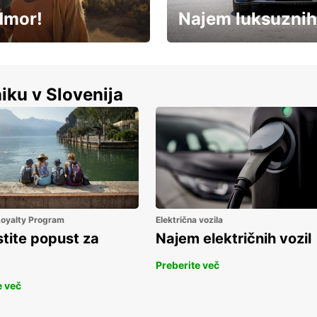
dmor!
Najem luksuznih
Luksuzen najem vozil – brez
%
kompromisov.
iku v Slovenija
 Loyalty Program
Električna vozila
stite popust za
Najem električnih vozil
Preberite več
e več