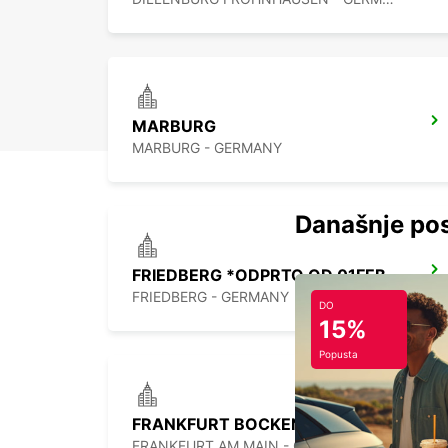
MARBURG
MARBURG - GERMANY
Današnje pos
FRIEDBERG *ODPRTO OD 01FEB10*
FRIEDBERG - GERMANY
DO
15%
Popusta
FRANKFURT BOCKENHEIM
FRANKFURT AM MAIN - GERMANY