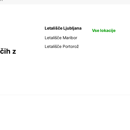
Letališče Ljubljana
Vse lokacije
Letališče Maribor
Letališče Portorož
čih z