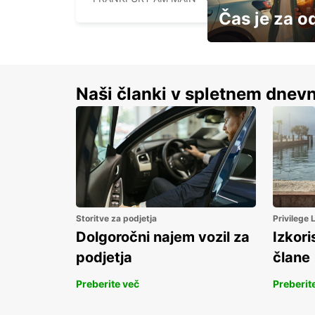
Čas je za o
S prihrankom do 15 
Naši članki v spletnem dnevn
Storitve za podjetja
Privilege
Dolgoročni najem vozil za
Izkori
podjetja
člane
Preberite več
Preberit