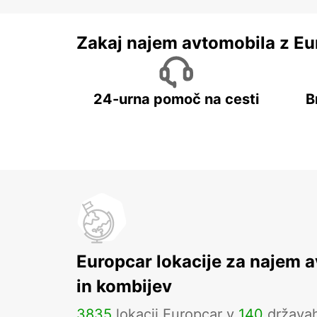
Zakaj najem avtomobila z Eu
24-urna pomoč na cesti
B
Europcar lokacije za najem 
in kombijev
3835
lokacij Europcar v
140
država