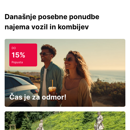
Današnje posebne ponudbe
najema vozil in kombijev
DO
15%
Popusta
Čas je za odmor!