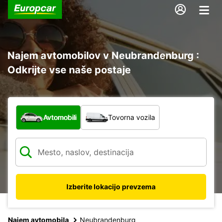
Najem avtomobilov v Neubrandenburg :
Odkrijte vse naše postaje
Katera vrsta vozila?
Avtomobili
Tovorna vozila
Izberite lokacijo prevzema
Najem avtomobila
Neubrandenburg