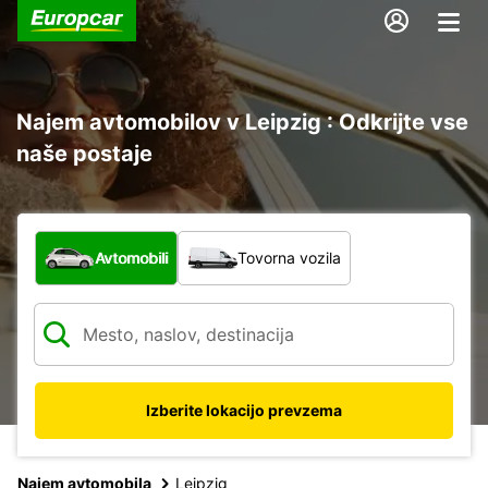
Najem avtomobilov v Leipzig : Odkrijte vse
naše postaje
Katera vrsta vozila?
Avtomobili
Tovorna vozila
Izberite lokacijo prevzema
Najem avtomobila
Leipzig