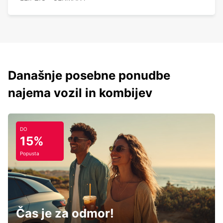
Današnje posebne ponudbe
najema vozil in kombijev
DO
15%
Popusta
Čas je za odmor!