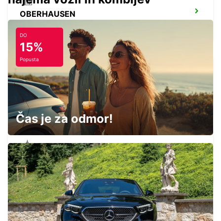
OBERHAUSEN
OBERHAUSEN - GERMANY
DO
15%
Popusta
DUISBURG
DUISBURG - GERMANY
Čas je za odmor!
BOCHUM
BOCHUM - GERMANY