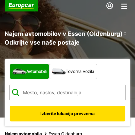
Najem avtomobilov v Essen (Oldenburg) :
Odkrijte vse naše postaje
Katera vrsta vozila?
Avtomobili
Tovorna vozila
Izberite lokacijo prevzema
Najem avtomobila
Essen Oldenburg