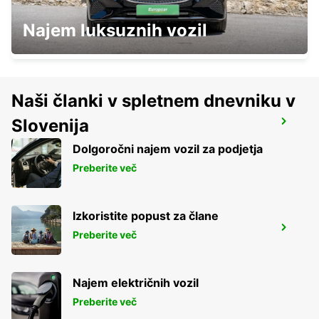
RATINGEN
Najem luksuznih vozil
RATINGEN - GERMANY
Naši članki v spletnem dnevniku v
Slovenija
RECKLINGHAUSEN
RECKLINGHAUSEN - GERMANY
Dolgoročni najem vozil za podjetja
Preberite več
Izkoristite popust za člane
HERNE
Preberite več
HERNE - GERMANY
Najem električnih vozil
Preberite več