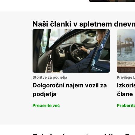
S prihrankom do 15 
Naši članki v spletnem dnevn
Storitve za podjetja
Privilege
Dolgoročni najem vozil za
Izkori
podjetja
člane
Preberite več
Preberit