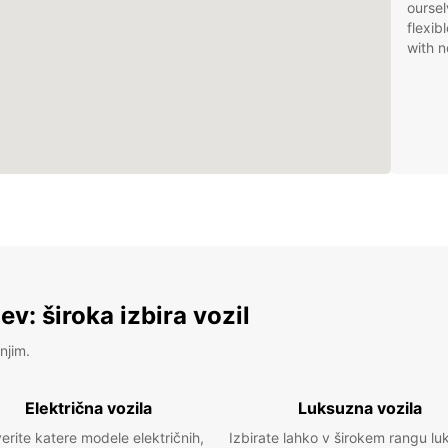
oursel
flexib
with n
v: široka izbira vozil
njim.
Električna vozila
Luksuzna vozila
erite katere modele električnih,
Izbirate lahko v širokem rangu lu