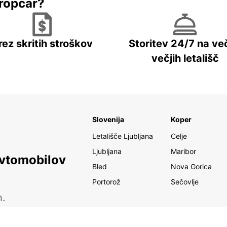
ropcar?
rez skritih stroškov
Storitev 24/7 na več
večjih letališč
Slovenija
Koper
Letališče Ljubljana
Celje
Ljubljana
Maribor
avtomobilov
Bled
Nova Gorica
Portorož
Sečovlje
h.