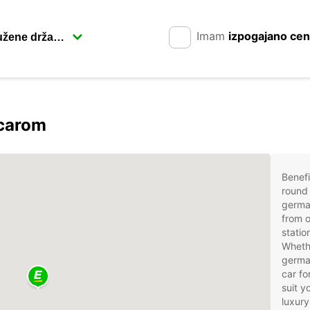
Imam
izpogajano ce
pcarom
Benefi
round 
germa
from o
statio
Whethe
german
car fo
suit 
luxury