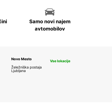
ini
Samo novi najem
avtomobilov
Novo Mesto
Vse lokacije
Želežniška postaja
Ljubljana