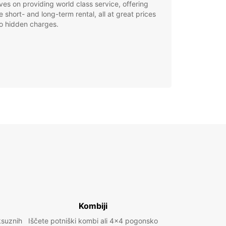
ves on providing world class service, offering
le short- and long-term rental, all at great prices
o hidden charges.
Kombiji
ksuznih
Iščete potniški kombi ali 4x4 pogonsko