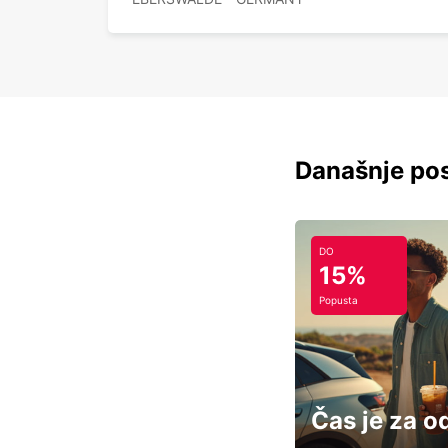
Današnje pos
DO
15%
Popusta
Čas je za o