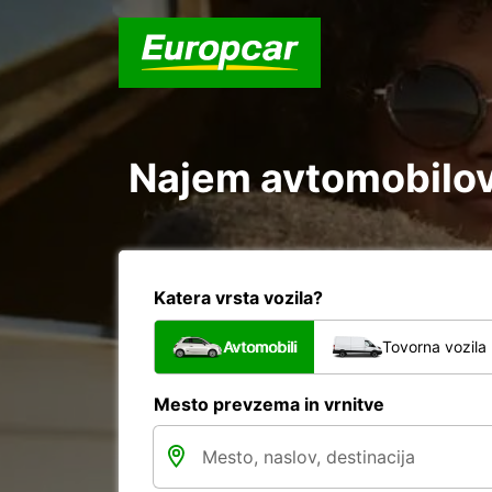
Najem avtomobilov 
Katera vrsta vozila?
Avtomobili
Tovorna vozila
Mesto prevzema in vrnitve