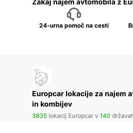
Zakaj najem avtomobila z Eu
24-urna pomoč na cesti
B
Europcar lokacije za najem 
in kombijev
3835
lokacij Europcar v
140
država