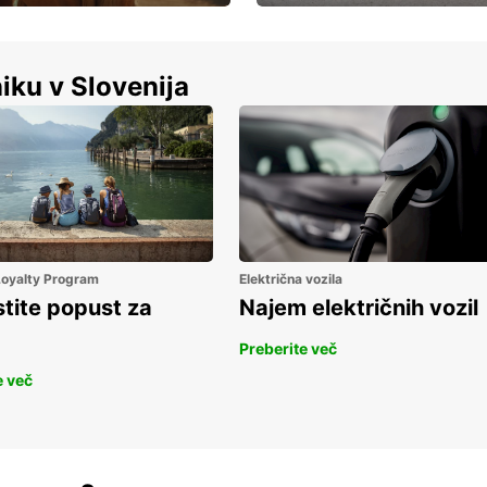
Luksuzen najem vozil – brez
%
kompromisov.
iku v Slovenija
 Loyalty Program
Električna vozila
stite popust za
Najem električnih vozil
Preberite več
e več