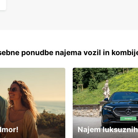
ebne ponudbe najema vozil in kombij
dmor!
Najem luksuznih