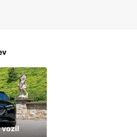
ev
 vozil