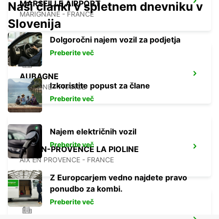
MARSEILLE AIRPORT
Naši članki v spletnem dnevniku v
MARIGNANE - FRANCE
Slovenija
Dolgoročni najem vozil za podjetja
Preberite več
AUBAGNE
Izkoristite popust za člane
AUBAGNE - FRANCE
Preberite več
Najem električnih vozil
Preberite več
AIX-EN-PROVENCE LA PIOLINE
AIX EN PROVENCE - FRANCE
Z Europcarjem vedno najdete pravo
ponudbo za kombi.
Preberite več