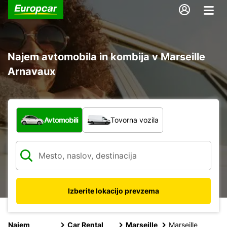
Najem avtomobila in kombija v Marseille
Arnavaux
Katera vrsta vozila?
Avtomobili
Tovorna vozila
Izberite lokacijo prevzema
Najem
Car Rental
Marseille
Marseille