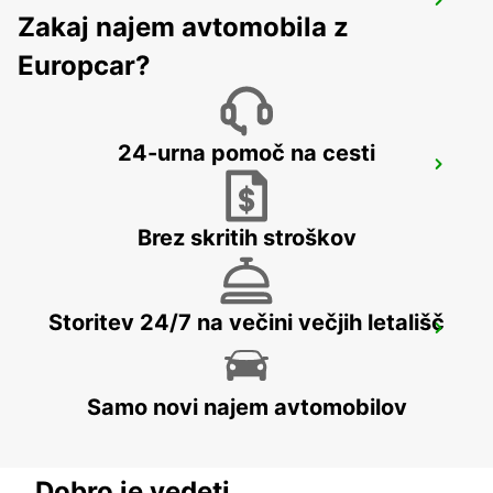
AIX-EN-PROVENCE
Zakaj najem avtomobila z
AIX EN PROVENCE - FRANCE
Europcar?
24-urna pomoč na cesti
LA CIOTAT
LA CIOTAT - FRANCE
Brez skritih stroškov
Storitev 24/7 na večini večjih letališč
MARTIGUES PORT-DE-BOUC
PORT DE BOUC - FRANCE
Samo novi najem avtomobilov
Dobro je vedeti