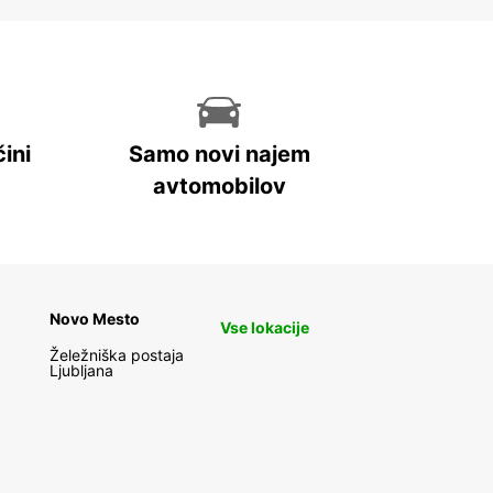
ini
Samo novi najem
avtomobilov
Novo Mesto
Vse lokacije
Želežniška postaja
Ljubljana