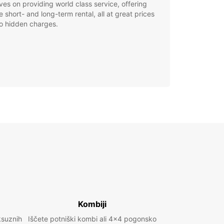
ves on providing world class service, offering
le short- and long-term rental, all at great prices
o hidden charges.
Kombiji
ksuznih
Iščete potniški kombi ali 4x4 pogonsko