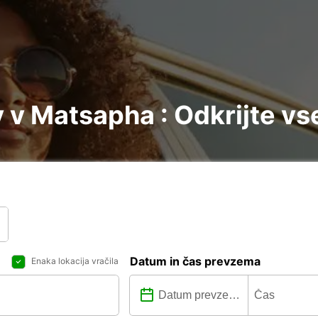
v Matsapha : Odkrijte vs
Datum in čas prevzema
Enaka lokacija vračila