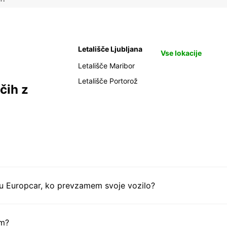
Letališče Ljubljana
Vse lokacije
Letališče Maribor
Letališče Portorož
čih z
tu Europcar, ko prevzamem svoje vozilo?
em?