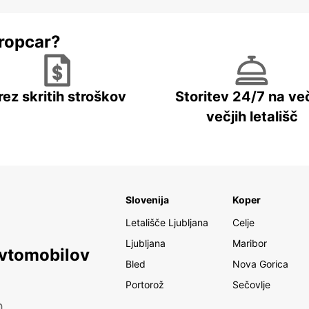
ropcar?
rez skritih stroškov
Storitev 24/7 na več
večjih letališč
Slovenija
Koper
Letališče Ljubljana
Celje
Ljubljana
Maribor
avtomobilov
Bled
Nova Gorica
Portorož
Sečovlje
h.