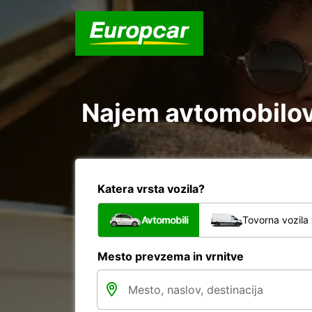
Najem avtomobilov 
Katera vrsta vozila?
Avtomobili
Tovorna vozila
Mesto prevzema in vrnitve