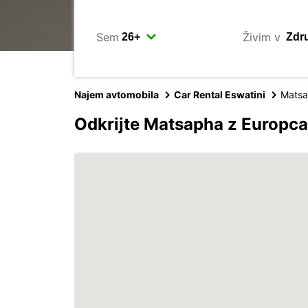
Sem
Živim v
Najem avtomobila
Car Rental Eswatini
Mats
Odkrijte Matsapha z Europc