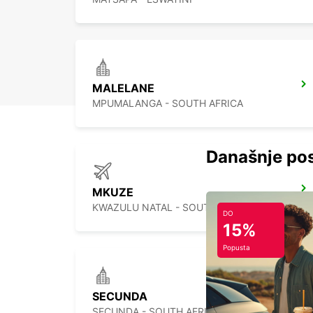
MALELANE
MPUMALANGA - SOUTH AFRICA
Današnje pos
MKUZE
KWAZULU NATAL - SOUTH AFRICA
DO
15%
Popusta
SECUNDA
SECUNDA - SOUTH AFRICA