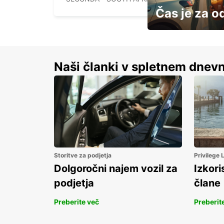
Čas je za o
S prihrankom do 15 
Naši članki v spletnem dnevn
Storitve za podjetja
Privilege
Dolgoročni najem vozil za
Izkori
podjetja
člane
Preberite več
Preberit