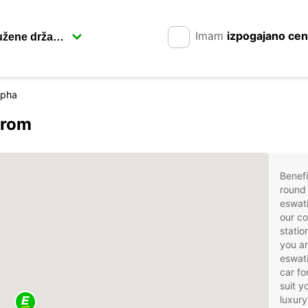
Imam
izpogajano ce
apha
arom
Benefi
round 
eswat
our co
statio
you ar
eswati
car fo
suit 
luxury