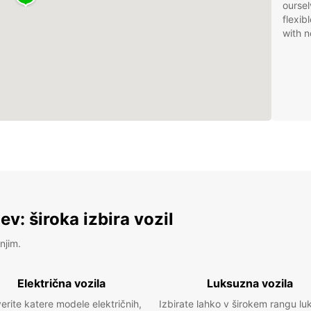
oursel
flexib
with n
v: široka izbira vozil
njim.
Električna vozila
Luksuzna vozila
erite katere modele električnih,
Izbirate lahko v širokem rangu lu