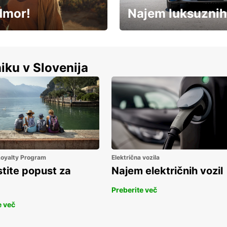
dmor!
Najem luksuznih
Luksuzen najem vozil – brez
%
kompromisov.
iku v Slovenija
 Loyalty Program
Električna vozila
stite popust za
Najem električnih vozil
Preberite več
e več