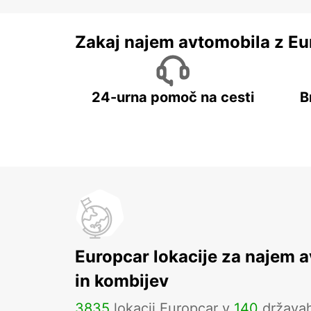
Zakaj najem avtomobila z Eu
24-urna pomoč na cesti
B
Europcar lokacije za najem 
in kombijev
3835
lokacij Europcar v
140
država