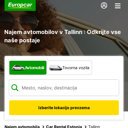
Najem avtomobilov v Tallinn : Odkrijte vse
naše postaje
Katera vrsta vozila?
Avtomobili
Tovorna vozila
Izberite lokacijo prevzema
Najem avtomobila
Car Rental Estonia
Tallinn