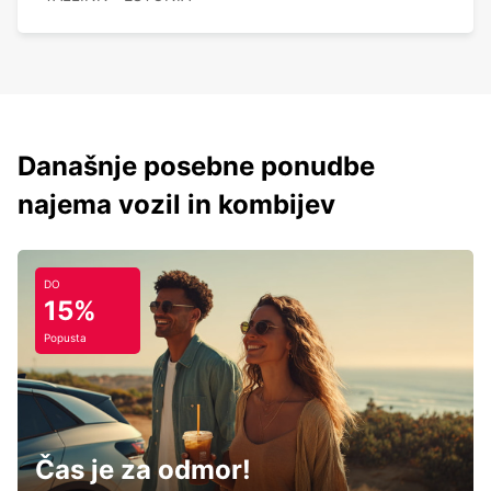
Današnje posebne ponudbe
najema vozil in kombijev
DO
15%
Popusta
Čas je za odmor!