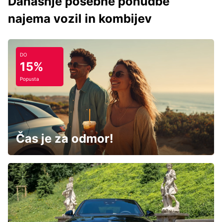
Današnje posebne ponudbe
najema vozil in kombijev
DO
15%
Popusta
Čas je za odmor!