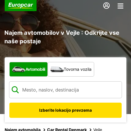
Najem avtomobilov v Vejle : Odkrijte vse
naše postaje
Katera vrsta vozila?
Avtomobili
Tovorna vozila
Izberite lokacijo prevzema
Najem avtomobila
Car Rental Denmark
Vejle