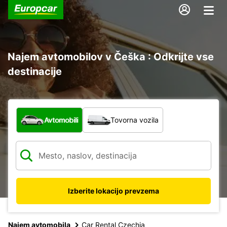
Najem avtomobilov v Češka : Odkrijte vse
destinacije
Katera vrsta vozila?
Avtomobili
Tovorna vozila
Izberite lokacijo prevzema
Najem avtomobila
Car Rental Czechia