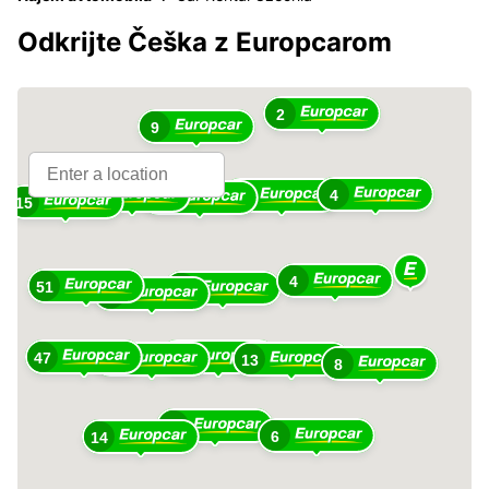
Odkrijte Češka z Europcarom
2
9
4
29
3
21
15
4
51
20
34
47
18
34
13
8
17
6
14