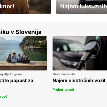
dmor!
Najem luksuznih
Luksuzen najem vozil – brez
%
kompromisov.
iku v Slovenija
 Loyalty Program
Električna vozila
stite popust za
Najem električnih vozil
Preberite več
e več