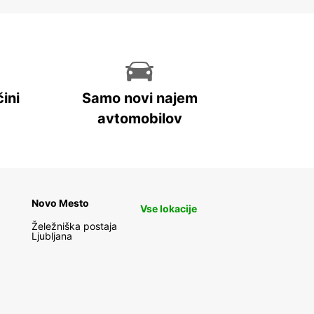
ini
Samo novi najem
avtomobilov
Novo Mesto
Vse lokacije
Želežniška postaja
Ljubljana