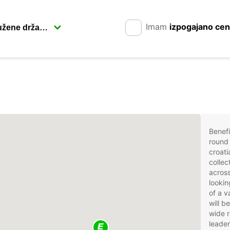
Imam
izpogajano ce
Benefi
round 
croati
collec
across
lookin
of a v
will b
wide r
leader