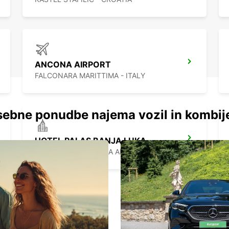
ANCONA AIRPORT
FALCONARA MARITTIMA - ITALY
ebne ponudbe najema vozil in kombij
HOTEL PALAS BANJA LUKA
BANJA LUKA - BOSNIA AND HERZEGOVINA