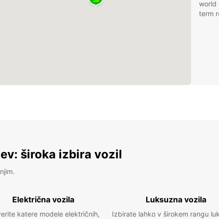
world 
term r
v: široka izbira vozil
njim.
Električna vozila
Luksuzna vozila
erite katere modele električnih,
Izbirate lahko v širokem rangu lu