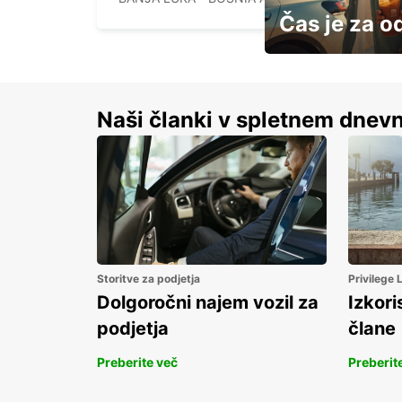
Čas je za o
S prihrankom do 15 
Naši članki v spletnem dnevn
Storitve za podjetja
Privilege
Dolgoročni najem vozil za
Izkori
podjetja
člane
Preberite več
Preberit