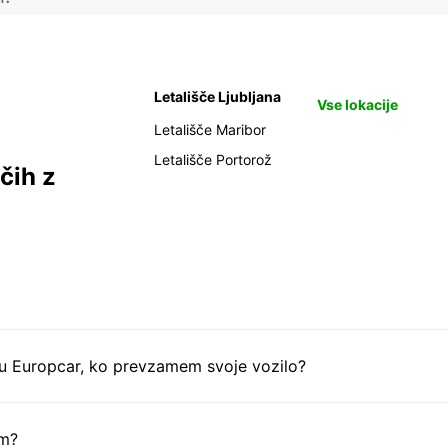
Letališče Ljubljana
Vse lokacije
Letališče Maribor
Letališče Portorož
čih z
tu Europcar, ko prevzamem svoje vozilo?
em?