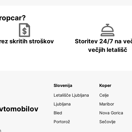
ropcar?
rez skritih stroškov
Storitev 24/7 na več
večjih letališč
Slovenija
Koper
Letališče Ljubljana
Celje
Ljubljana
Maribor
avtomobilov
Bled
Nova Gorica
Portorož
Sečovlje
h.