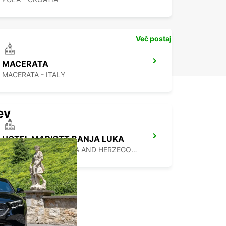
Več postaj
MACERATA
MACERATA - ITALY
ev
HOTEL MARIOTT BANJA LUKA
BANJA LUKA - BOSNIA AND HERZEGOVINA