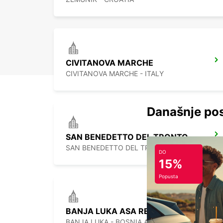
CIVITANOVA MARCHE
CIVITANOVA MARCHE - ITALY
Današnje pos
SAN BENEDETTO DEL TRONTO
SAN BENEDETTO DEL TRONTO - ITALY
DO
15%
Popusta
BANJA LUKA ASA RENT D.O.O.
BANJA LUKA - BOSNIA AND HERZEGOVINA