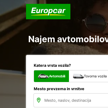
Najem avtomobilov 
Katera vrsta vozila?
Avtomobili
Tovorna vozila
Mesto prevzema in vrnitve