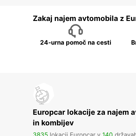
Zakaj najem avtomobila z Eu
24-urna pomoč na cesti
B
Europcar lokacije za najem 
in kombijev
3835
lokacij Europcar v
140
država