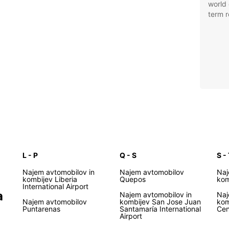
world 
term r
L - P
Q - S
S -
Najem avtomobilov in
Najem avtomobilov
Naj
kombijev Liberia
Quepos
kom
International Airport
a
Najem avtomobilov in
Naj
Najem avtomobilov
kombijev San Jose Juan
kom
Puntarenas
Santamaría International
Cen
Airport