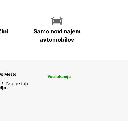
ini
Samo novi najem
avtomobilov
vo Mesto
Vse lokacije
ežniška postaja
bljana