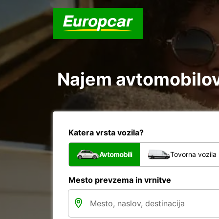
Najem avtomobilov 
Katera vrsta vozila?
Avtomobili
Tovorna vozila
Mesto prevzema in vrnitve