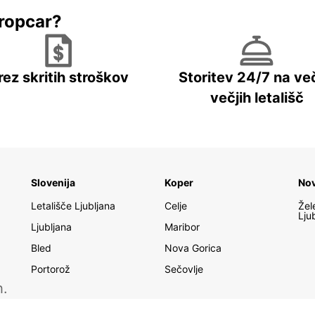
ropcar?
rez skritih stroškov
Storitev 24/7 na več
večjih letališč
Slovenija
Koper
No
Letališče Ljubljana
Celje
Žel
Lju
Ljubljana
Maribor
Bled
Nova Gorica
Portorož
Sečovlje
h.