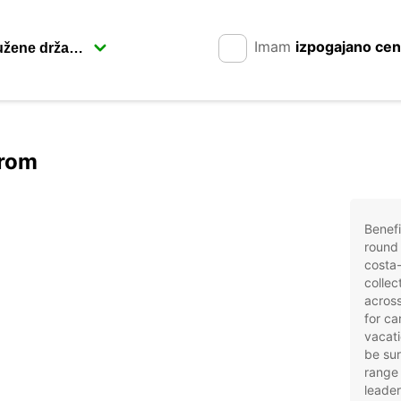
Imam
izpogajano ce
arom
Benefi
round 
costa-
collec
across
for ca
vacati
be sur
range 
leader