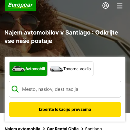
Najem avtomobilov v Santiago : Odkrijte
vse naše postaje
Katera vrsta vozila?
Avtomobili
Tovorna vozila
Izberite lokacijo prevzema
Najem avtomobila
Car Rental Chile
Santiago