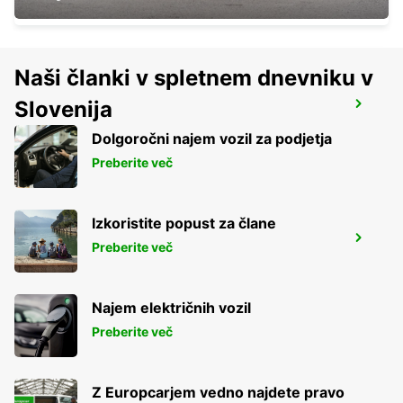
Naši članki v spletnem dnevniku v
Slovenija
VINA DEL MAR BRANCH
VINA DEL MAR - CHILE
Dolgoročni najem vozil za podjetja
Preberite več
Izkoristite popust za člane
MENDOZA EL PLUMERILLO AIRPORT
Preberite več
MENDOZA - ARGENTINA
Najem električnih vozil
Preberite več
Z Europcarjem vedno najdete pravo