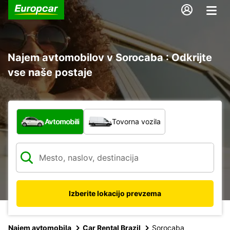
Najem avtomobilov v Sorocaba : Odkrijte
vse naše postaje
Katera vrsta vozila?
Avtomobili
Tovorna vozila
Izberite lokacijo prevzema
Najem avtomobila
Car Rental Brazil
Sorocaba