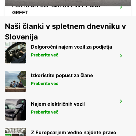
PORTO ALEGRE AIRPORT MEET AND
GREET
PORTO ALEGRE - BRAZIL
Naši članki v spletnem dnevniku v
Slovenija
Dolgoročni najem vozil za podjetja
Preberite več
SALTO CITY
SALTO - URUGUAY
Izkoristite popust za člane
Preberite več
DURAZNO CITY
Najem električnih vozil
DURAZNO - URUGUAY
Preberite več
Z Europcarjem vedno najdete pravo