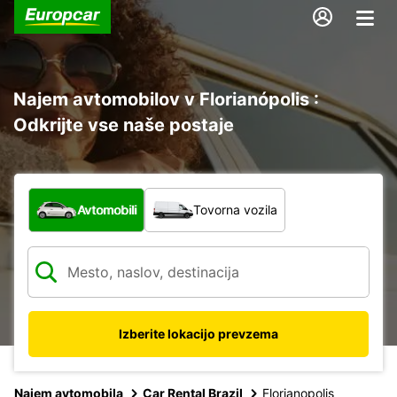
Najem avtomobilov v Florianópolis :
Odkrijte vse naše postaje
Katera vrsta vozila?
Avtomobili
Tovorna vozila
Izberite lokacijo prevzema
Najem avtomobila
Car Rental Brazil
Florianopolis