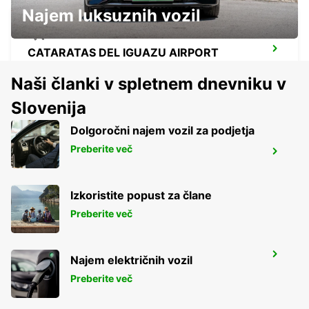
Najem luksuznih vozil
CATARATAS DEL IGUAZU AIRPORT
IGUAZU - ARGENTINA
Naši članki v spletnem dnevniku v
Slovenija
Dolgoročni najem vozil za podjetja
Preberite več
DURAZNO CITY
DURAZNO - URUGUAY
Izkoristite popust za člane
Preberite več
SALTO CITY
Najem električnih vozil
SALTO - URUGUAY
Preberite več