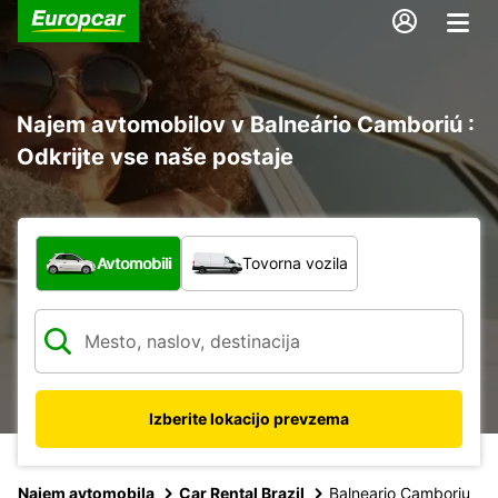
Najem avtomobilov v Balneário Camboriú :
Odkrijte vse naše postaje
Katera vrsta vozila?
Avtomobili
Tovorna vozila
Izberite lokacijo prevzema
Najem avtomobila
Car Rental Brazil
Balneario Camboriu