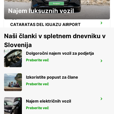
Najem luksuznih vozil
CATARATAS DEL IGUAZU AIRPORT
IGUAZU - ARGENTINA
Naši članki v spletnem dnevniku v
Slovenija
Dolgoročni najem vozil za podjetja
Preberite več
SALTO CITY
SALTO - URUGUAY
Izkoristite popust za člane
Preberite več
DURAZNO CITY
Najem električnih vozil
DURAZNO - URUGUAY
Preberite več