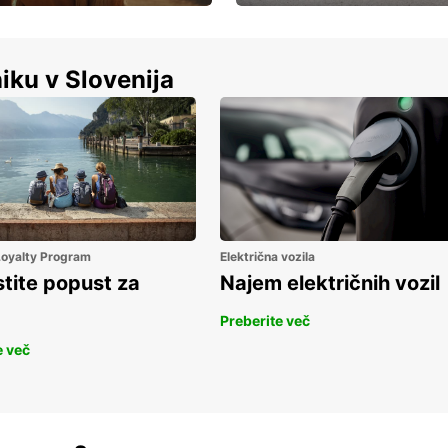
Luksuzen najem vozil – brez
%
kompromisov.
iku v Slovenija
 Loyalty Program
Električna vozila
stite popust za
Najem električnih vozil
Preberite več
e več