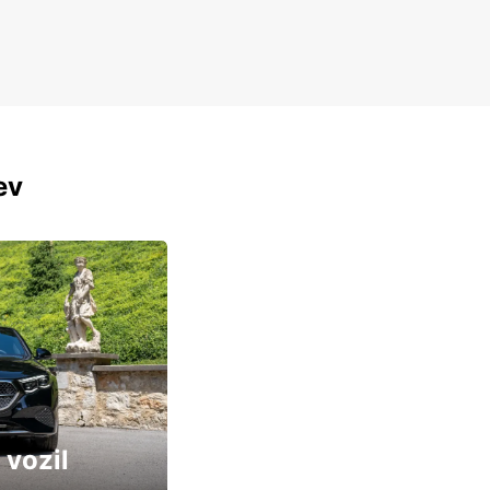
ev
 vozil