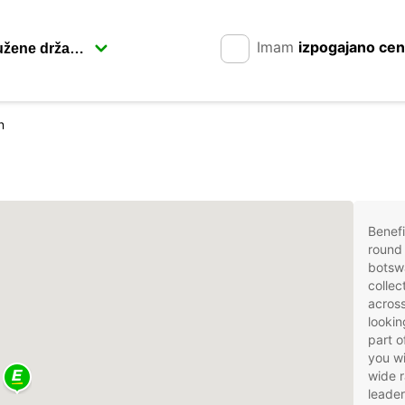
Imam
izpogajano ce
n
Benefi
round 
botsw
collec
acros
lookin
part o
you wi
wide r
leader