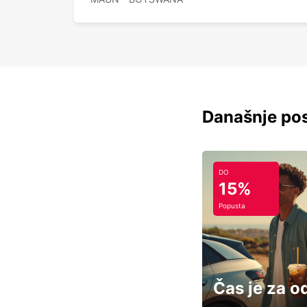
Današnje pos
DO
15%
Popusta
Čas je za o