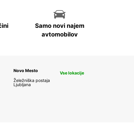
ini
Samo novi najem
avtomobilov
Novo Mesto
Vse lokacije
Želežniška postaja
Ljubljana