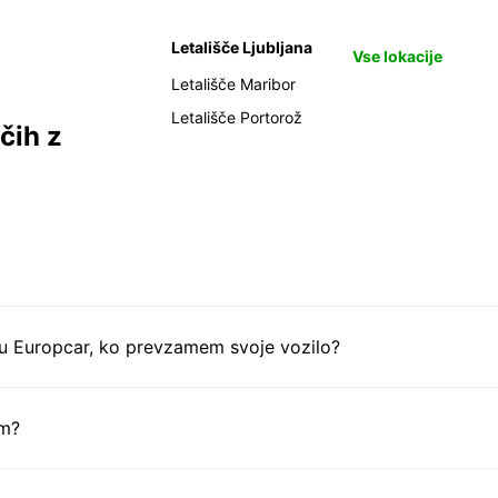
Letališče Ljubljana
Vse lokacije
Letališče Maribor
Letališče Portorož
čih z
tu Europcar, ko prevzamem svoje vozilo?
em?