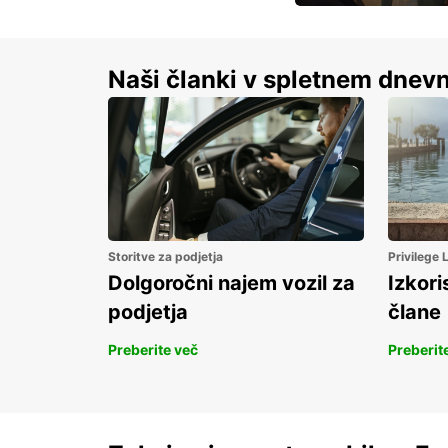
S prihrankom do 15 
Naši članki v spletnem dnevn
Storitve za podjetja
Privilege
Dolgoročni najem vozil za
Izkori
podjetja
člane
Preberite več
Preberit