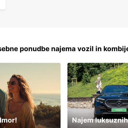
ebne ponudbe najema vozil in kombij
dmor!
Najem luksuznih