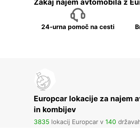
Zakaj najem avtomobila z Eu
24-urna pomoč na cesti
B
Europcar lokacije za najem 
in kombijev
3835
lokacij Europcar v
140
država