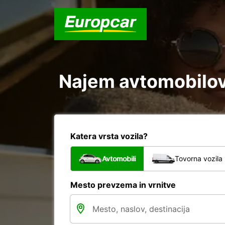
Najem avtomobilov 
Katera vrsta vozila?
Avtomobili
Tovorna vozila
Mesto prevzema in vrnitve