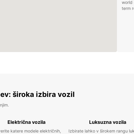
world 
term r
v: široka izbira vozil
njim.
Električna vozila
Luksuzna vozila
erite katere modele električnih,
Izbirate lahko v širokem rangu lu