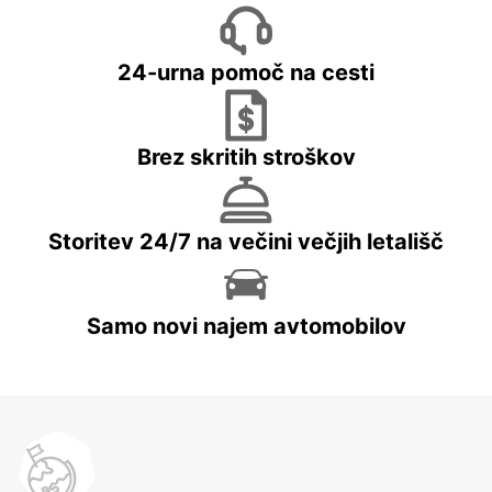
24-urna pomoč na cesti
Brez skritih stroškov
Storitev 24/7 na večini večjih letališč
Samo novi najem avtomobilov