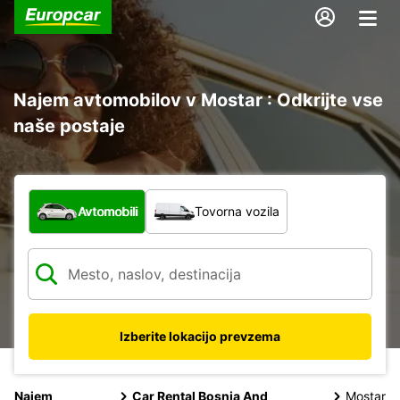
Najem avtomobilov v Mostar : Odkrijte vse
naše postaje
Katera vrsta vozila?
Avtomobili
Tovorna vozila
Izberite lokacijo prevzema
Najem
Car Rental Bosnia And
Mostar