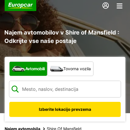
Najem avtomobilov v Shire of Mansfield :
Odkrijte vse naše postaje
Katera vrsta vozila?
Avtomobili
Tovorna vozila
Izberite lokacijo prevzema
Najem avtomobila
Shire Of Mansfield