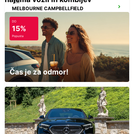
MELBOURNE CAMPBELLFIELD
CAMPBELLFIELD - AUSTRALIA
DO
15%
Popusta
BAIRNSDALE CITY
BAIRNSDALE - AUSTRALIA
Čas je za odmor!
MELBOURNE CITY
MELBOURNE - AUSTRALIA