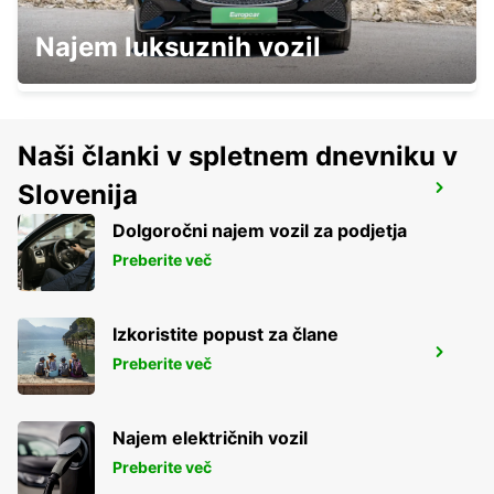
MELBOURNE ALBERT PARK
Najem luksuznih vozil
ALBERT PARK - AUSTRALIA
Naši članki v spletnem dnevniku v
Slovenija
MELBOURNE MOORABBIN
MOORABBIN - AUSTRALIA
Dolgoročni najem vozil za podjetja
Preberite več
Izkoristite popust za člane
MELBOURNE SOUTHBANK
Preberite več
SOUTHBANK - AUSTRALIA
Najem električnih vozil
Preberite več