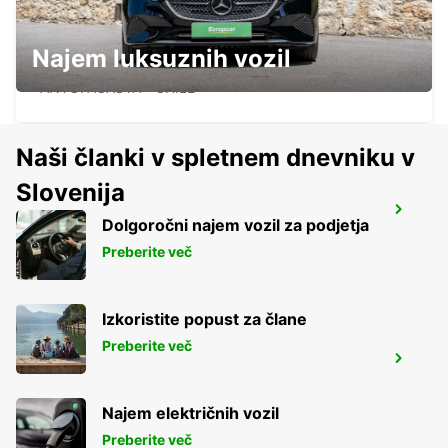
Najem luksuznih vozil
ANTOFAGASTA AIRPORT
ANTOFAGASTA - CHILE
Naši članki v spletnem dnevniku v
Slovenija
COPIAPO AIRPORT
Dolgoročni najem vozil za podjetja
COPIAPO - CHILE
Preberite več
Izkoristite popust za člane
Preberite več
IQUIQUE AIRPORT
IQUIQUE - CHILE
Najem električnih vozil
Preberite več