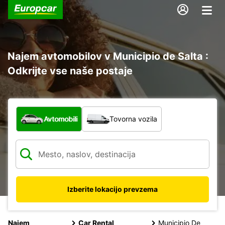
Najem avtomobilov v Municipio de Salta :
Odkrijte vse naše postaje
Katera vrsta vozila?
Avtomobili
Tovorna vozila
Izberite lokacijo prevzema
Najem
Car Rental
Municipio De