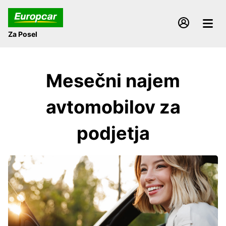
Za Posel
Mesečni najem
avtomobilov za
podjetja