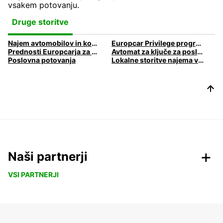
vsakem potovanju.
Druge storitve
Najem avtomobilov in kombijev za podjetja
Europcar Privilege program zvestobe
Prednosti Europcarja za poslovne stranke
Avtomat za ključe za poslovna potovanja.
Poslovna potovanja
Lokalne storitve najema vozil za podjetja
Naši partnerji
VSI PARTNERJI