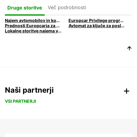
Več podrobnosti
Druge storitve
Najem avtomobilov in kombijev za podjetja
Europcar Privilege program zvestobe
Prednosti Europcarja za poslovne stranke
Avtomat za ključe za poslovna potovanja.
Lokalne storitve najema vozil za podjetja
Naši partnerji
VSI PARTNERJI