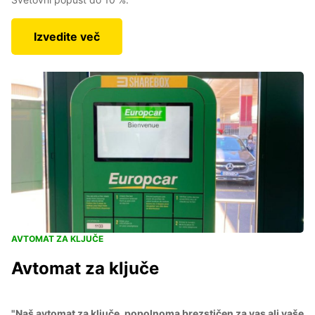
Izvedite več
AVTOMAT ZA KLJUČE
Avtomat za ključe
"Naš avtomat za ključe, popolnoma brezstičen za vas ali vaše