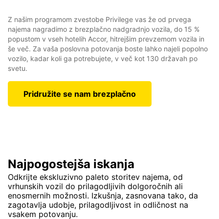
Z našim programom zvestobe Privilege vas že od prvega
najema nagradimo z brezplačno nadgradnjo vozila, do 15 %
popustom v vseh hotelih Accor, hitrejšim prevzemom vozila in
še več. Za vaša poslovna potovanja boste lahko najeli popolno
vozilo, kadar koli ga potrebujete, v več kot 130 državah po
svetu.
Pridružite se nam brezplačno
Najpogostejša iskanja
Odkrijte ekskluzivno paleto storitev najema, od
vrhunskih vozil do prilagodljivih dolgoročnih ali
enosmernih možnosti. Izkušnja, zasnovana tako, da
zagotavlja udobje, prilagodljivost in odličnost na
vsakem potovanju.