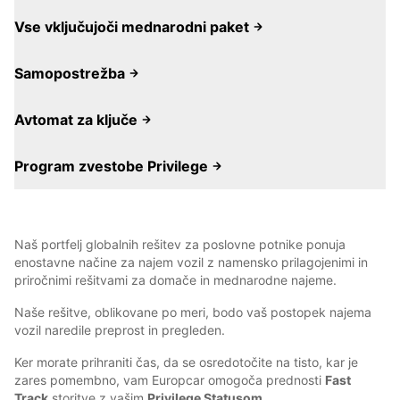
Vse vključujoči mednarodni paket
Samopostrežba
Avtomat za ključe
Program zvestobe Privilege
Naš portfelj globalnih rešitev za poslovne potnike ponuja
enostavne načine za najem vozil z namensko prilagojenimi in
priročnimi rešitvami za domače in mednarodne najeme.
Naše rešitve, oblikovane po meri, bodo vaš postopek najema
vozil naredile preprost in pregleden.
Ker morate prihraniti čas, da se osredotočite na tisto, kar je
zares pomembno, vam Europcar omogoča prednosti
Fast
Track
storitve z vašim
Privilege Statusom
.