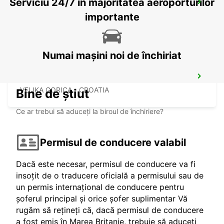
Serviciu 24/7 în majoritatea aeroporturilor
PECS
PECS - HUNGARY
importante
Numai mașini noi de închiriat
ZAGREB AIRPORT
VELIKA GORICA - CROATIA
Bine de știut
Ce ar trebui să aduceți la biroul de închiriere?
Permisul de conducere valabil
Dacă este necesar, permisul de conducere va fi
insoțit de o traducere oficială a permisului sau de
un permis internațional de conducere pentru
șoferul principal și orice șofer suplimentar Vă
rugăm să rețineți că, dacă permisul de conducere
a fost emis în Marea Britanie, trebuie să aduceți