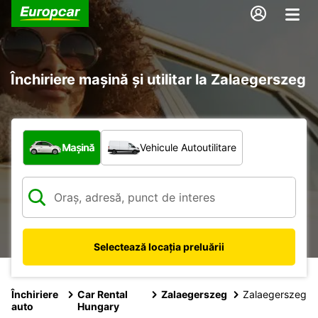
Închiriere mașină și utilitar la Zalaegerszeg
Ce tip de vehicul?
Mașină
Vehicule Autoutilitare
Selectează locația preluării
Închiriere
Car Rental
Zalaegerszeg
Zalaegerszeg
auto
Hungary