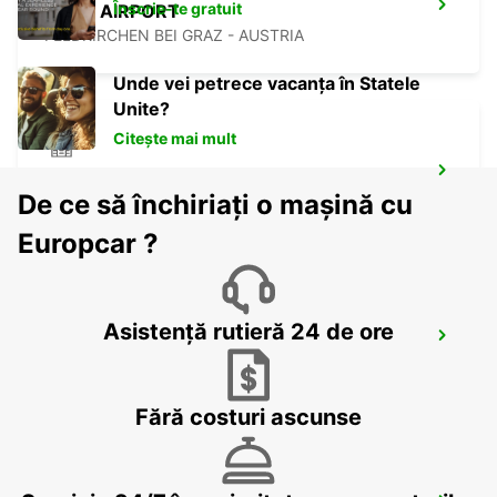
Înscrie-te gratuit
GRAZ AIRPORT
FELDKIRCHEN BEI GRAZ - AUSTRIA
Unde vei petrece vacanța în Statele
Unite?
Citește mai mult
GRAZ
De ce să închiriați o mașină cu
GRAZ - AUSTRIA
Europcar ?
Asistență rutieră 24 de ore
SZEKESFEHERVAR
SZEKESFEHERVAR - HUNGARY
Fără costuri ascunse