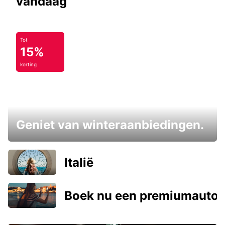
vandaag
Tot
15%
korting
Geniet van winteraanbiedingen.
Italië
Boek nu een premiumauto