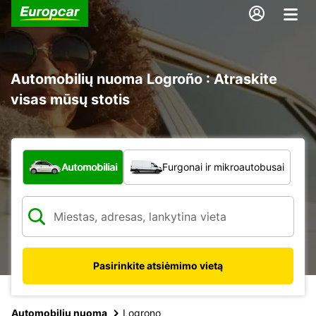
Automobilių nuoma Logroño : Atraskite
visas mūsų stotis
Kokio tipo automobilis?
Automobiliai
Furgonai ir mikroautobusai
Pasirinkite atsiėmimo vietą
Automobilių nuoma
Logrono