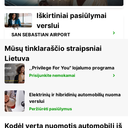
Iškirtiniai pasiūlymai
verslui
SAN SEBASTIAN AIRPORT
FUENTERRABIA - SPAIN
Mūsų tinklaraščio straipsniai
Lietuva
,,Privilege For You'' lojalumo programa
Prisijunkite nemokamai
BIARRITZ RAILWAY STATION SHUTTLE
BIARRITZ - FRANCE
Elektrinių ir hibridinių automobilių nuoma
verslui
Peržiūrėti pasiūlymus
Kodėl verta nuomotis automobilį iš