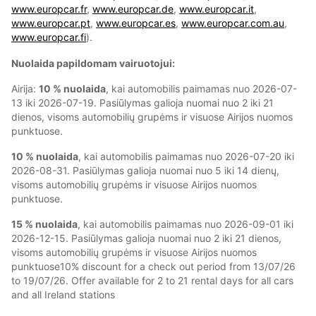
www.europcar.fr
,
www.europcar.de
,
www.europcar.it
,
www.europcar.pt
,
www.europcar.es
,
www.europcar.com.au
,
www.europcar.fi
).
Nuolaida papildomam vairuotojui:
Airija:
10 % nuolaida
, kai automobilis paimamas nuo 2026-07-
13 iki 2026-07-19. Pasiūlymas galioja nuomai nuo 2 iki 21
dienos, visoms automobilių grupėms ir visuose Airijos nuomos
punktuose.
10 % nuolaida
, kai automobilis paimamas nuo 2026-07-20 iki
2026-08-31. Pasiūlymas galioja nuomai nuo 5 iki 14 dienų,
visoms automobilių grupėms ir visuose Airijos nuomos
punktuose.
15 % nuolaida
, kai automobilis paimamas nuo 2026-09-01 iki
2026-12-15. Pasiūlymas galioja nuomai nuo 2 iki 21 dienos,
visoms automobilių grupėms ir visuose Airijos nuomos
punktuose10% discount for a check out period from 13/07/26
to 19/07/26. Offer available for 2 to 21 rental days for all cars
and all Ireland stations