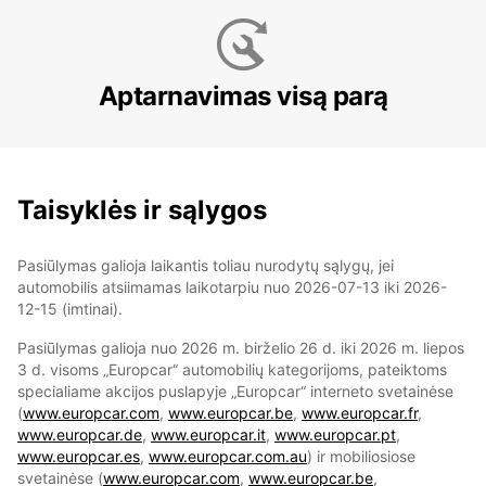
Aptarnavimas visą parą
Taisyklės ir sąlygos
Pasiūlymas galioja laikantis toliau nurodytų sąlygų, jei
automobilis atsiimamas laikotarpiu nuo 2026-07-13 iki 2026-
12-15 (imtinai).
Pasiūlymas galioja nuo 2026 m. birželio 26 d. iki 2026 m. liepos
3 d. visoms „Europcar“ automobilių kategorijoms, pateiktoms
specialiame akcijos puslapyje „Europcar“ interneto svetainėse
(
www.europcar.com
,
www.europcar.be
,
www.europcar.fr
,
www.europcar.de
,
www.europcar.it
,
www.europcar.pt
,
www.europcar.es
,
www.europcar.com.au
) ir mobiliosiose
svetainėse (
www.europcar.com
,
www.europcar.be
,