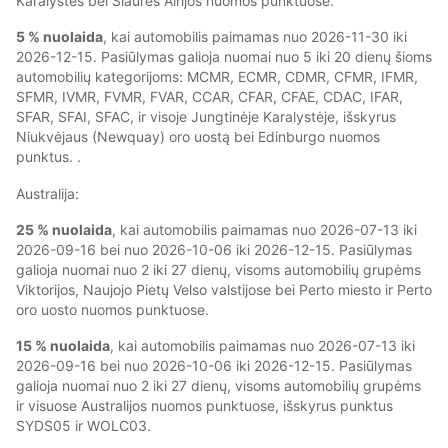
Karalystės bei Šiaurės Airijos nuomos punktuose.
5 % nuolaida
, kai automobilis paimamas nuo 2026-11-30 iki
2026-12-15. Pasiūlymas galioja nuomai nuo 5 iki 20 dienų šioms
automobilių kategorijoms: MCMR, ECMR, CDMR, CFMR, IFMR,
SFMR, IVMR, FVMR, FVAR, CCAR, CFAR, CFAE, CDAC, IFAR,
SFAR, SFAI, SFAC, ir visoje Jungtinėje Karalystėje, išskyrus
Niukvėjaus (Newquay) oro uostą bei Edinburgo nuomos
punktus. .
Australija:
25 % nuolaida
, kai automobilis paimamas nuo 2026-07-13 iki
2026-09-16 bei nuo 2026-10-06 iki 2026-12-15. Pasiūlymas
galioja nuomai nuo 2 iki 27 dienų, visoms automobilių grupėms
Viktorijos, Naujojo Pietų Velso valstijose bei Perto miesto ir Perto
oro uosto nuomos punktuose.
15 % nuolaida
, kai automobilis paimamas nuo 2026-07-13 iki
2026-09-16 bei nuo 2026-10-06 iki 2026-12-15. Pasiūlymas
galioja nuomai nuo 2 iki 27 dienų, visoms automobilių grupėms
ir visuose Australijos nuomos punktuose, išskyrus punktus
SYDS05 ir WOLC03.