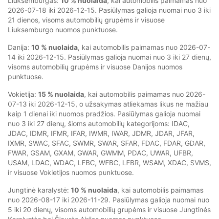
Liuksemburgas:
10 % nuolaida
, kai automobilis paimamas nuo
2026-07-18 iki 2026-12-15. Pasiūlymas galioja nuomai nuo 3 iki
21 dienos, visoms automobilių grupėms ir visuose
Liuksemburgo nuomos punktuose.
Danija:
10 % nuolaida
, kai automobilis paimamas nuo 2026-07-
14 iki 2026-12-15. Pasiūlymas galioja nuomai nuo 3 iki 27 dienų,
visoms automobilių grupėms ir visuose Danijos nuomos
punktuose.
Vokietija:
15 % nuolaida
, kai automobilis paimamas nuo 2026-
07-13 iki 2026-12-15, o užsakymas atliekamas likus ne mažiau
kaip 1 dienai iki nuomos pradžios. Pasiūlymas galioja nuomai
nuo 3 iki 27 dienų, šioms automobilių kategorijoms: IDAC,
JDAC, IDMR, IFMR, IFAR, IWMR, IWAR, JDMR, JDAR, JFAR,
IXMR, SWAC, SFAC, SWMR, SWAR, SFAR, FDAC, FDAR, GDAR,
FWAR, GSAM, GXAM, GWAR, GWMM, PDAC, UWAR, UFBR,
USAM, LDAC, WDAC, LFBC, WFBC, LFBR, WSAM, XDAC, SVMS,
ir visuose Vokietijos nuomos punktuose.
Jungtinė karalystė:
10 % nuolaida
, kai automobilis paimamas
nuo 2026-08-17 iki 2026-11-29. Pasiūlymas galioja nuomai nuo
5 iki 20 dienų, visoms automobilių grupėms ir visuose Jungtinės