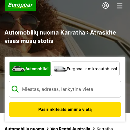
Automobilių nuoma Karratha : Atraskite
visas mūsų stotis
Kokio tipo automobilis?
Automobiliai
Furgonai ir mikroautobusai
Pasirinkite atsiėmimo vietą
Automobilių nuoma
Van Rental Australia
Karratha