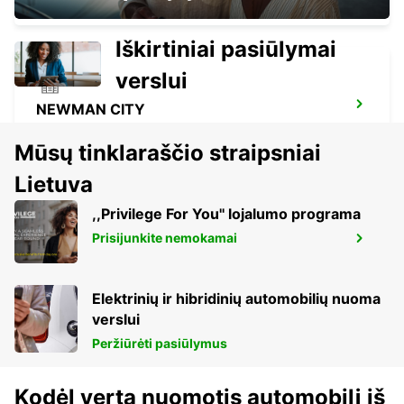
Iškirtiniai pasiūlymai
verslui
NEWMAN CITY
NEWMAN - AUSTRALIA
Mūsų tinklaraščio straipsniai
Lietuva
,,Privilege For You'' lojalumo programa
Prisijunkite nemokamai
NEWMAN AIRPORT
NEWMAN - AUSTRALIA
Elektrinių ir hibridinių automobilių nuoma
verslui
Peržiūrėti pasiūlymus
Kodėl verta nuomotis automobilį iš