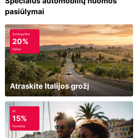
Specialūs automobilių nuomos
pasiūlymai
Sutaupykite
20%
Dabar
Atraskite Italijos grožį
Iki
15%
Nuolaida