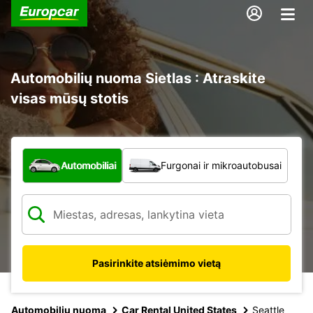
Automobilių nuoma Sietlas : Atraskite
visas mūsų stotis
Kokio tipo automobilis?
Automobiliai
Furgonai ir mikroautobusai
Pasirinkite atsiėmimo vietą
Automobilių nuoma
Car Rental United States
Seattle