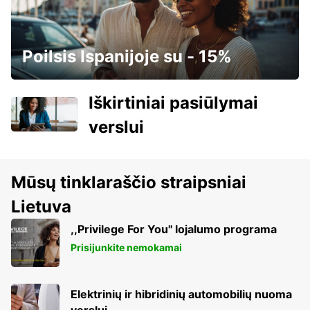
Poilsis Ispanijoje su - 15%
Iškirtiniai pasiūlymai
verslui
Mūsų tinklaraščio straipsniai
Lietuva
,,Privilege For You'' lojalumo programa
Prisijunkite nemokamai
Elektrinių ir hibridinių automobilių nuoma