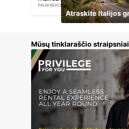
PALM BEACH - UNITED STATES OF AMERICA
Atraskite Italijos g
ir leiskitės į kelionę
automobiliu!
Mūsų tinklaraščio straipsniai