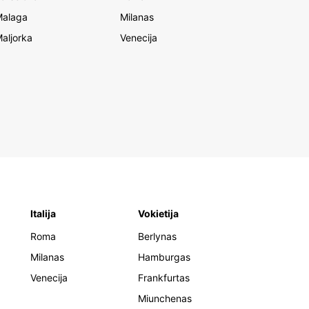
alaga
Milanas
aljorka
Venecija
Italija
Vokietija
Roma
Berlynas
Milanas
Hamburgas
Venecija
Frankfurtas
Miunchenas