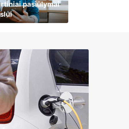
irtiniai pasiūlymai
slui
obilių nuoma verslui