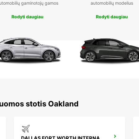
utomobilių gaminotojų gamos
automobilių modelius
Rodyti daugiau
Rodyti daugiau
nuomos stotis Oakland
DALLAS FORT WORTH INTERNATIONAL AIRPORT