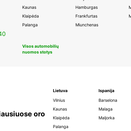
Kaunas
Hamburgas
M
Klaipėda
Frankfurtas
M
Palanga
Miunchenas
40
Visos automobilių
nuomos stotys
Lietuva
Ispanija
Vilnius
Barselona
Kaunas
Malaga
iausiuose oro
Klaipėda
Maljorka
Palanga