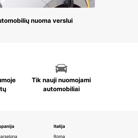
 automobilių nuoma verslui
umoje
Tik nauji nuomojami
stų
automobiliai
spanija
Italija
arselona
Roma