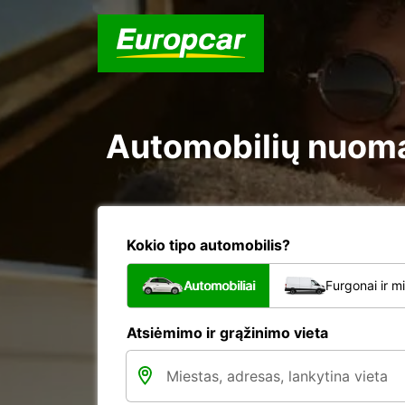
Automobilių nuoma 
Kokio tipo automobilis?
Automobiliai
Furgonai ir m
Atsiėmimo ir grąžinimo vieta