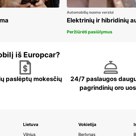
Automobilių nuoma verslui
ama
Elektrinių ir hibridinių
Peržiūrėti pasiūlymus
bilį iš Europcar?
ių paslėptų mokesčių
24/7 paslaugos daug
pagrindinių oro uo
Lietuva
Vokietija
I
Vilnius
Berlynas
B