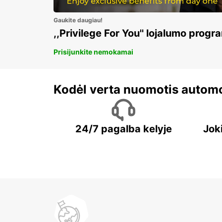
Gaukite daugiau!
,,Privilege For You'' lojalumo progr
Prisijunkite nemokamai
Kodėl verta nuomotis automo
24/7 pagalba kelyje
Jok