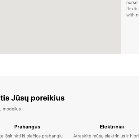
oursel
flexib
with n
tis Jūsų poreikius
ų modelius
Prabangūs
Elektriniai
te išsirinkti iš plačios prabangių
Atraskite mūsų elektrinius ir hibr