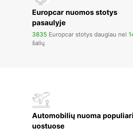
Europcar nuomos stotys
pasaulyje
3835
Europcar stotys daugiau nei
1
šalių
Automobilių nuoma populiar
uostuose