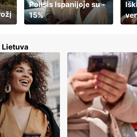
Poilsis Ispanijoje su -
Išk
rožį
15%
ver
🌸 Jūsų pavasaris – jūsų
Autom
tempu.
 Lietuva