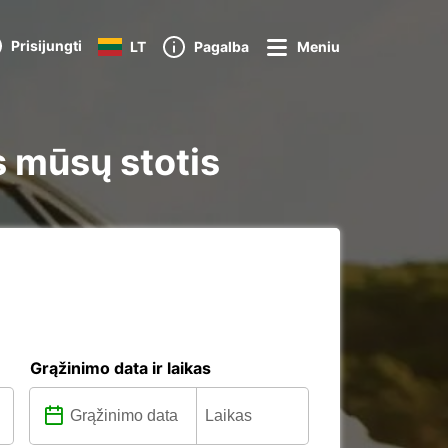
Prisijungti
LT
Pagalba
Meniu
s mūsų stotis
Grąžinimo data ir laikas