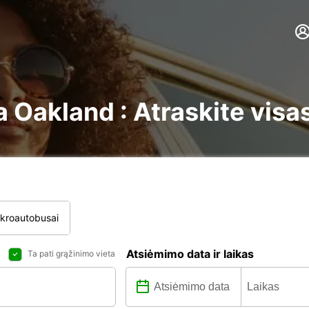
Oakland : Atraskite visa
ikroautobusai
Atsiėmimo data ir laikas
Ta pati grąžinimo vieta