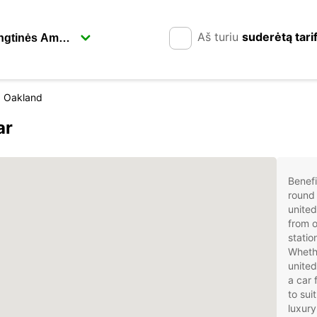
Aš turiu
suderėtą tari
Oakland
ar
Benefi
round 
united
from o
statio
Whethe
united
a car 
to sui
luxury