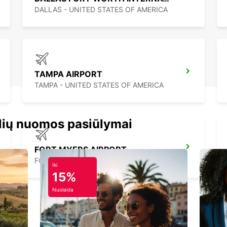
DALLAS - UNITED STATES OF AMERICA
TAMPA AIRPORT
TAMPA - UNITED STATES OF AMERICA
lių nuomos pasiūlymai
FORT MYERS AIRPORT
FORT MYERS - UNITED STATES OF AMERICA
Iki
15%
Nuolaida