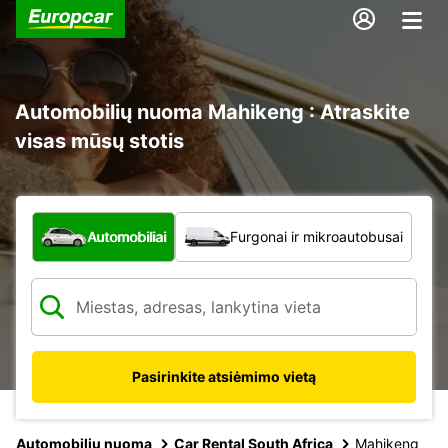
Automobilių nuoma Mahikeng : Atraskite
visas mūsų stotis
Kokio tipo automobilis?
Automobiliai
Furgonai ir mikroautobusai
Pasirinkite atsiėmimo vietą
Automobilių nuoma
Car Rental South Africa
Mahikeng