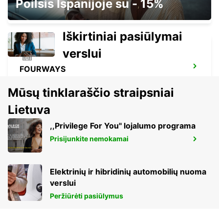
Poilsis Ispanijoje su - 15%
JOHANNESBURG - SOUTH AFRICA
Iškirtiniai pasiūlymai
verslui
FOURWAYS
JOHANNESBURG - SOUTH AFRICA
Mūsų tinklaraščio straipsniai
Lietuva
,,Privilege For You'' lojalumo programa
Prisijunkite nemokamai
VANDERBIJLPARK
VANDERBIJLPARK - SOUTH AFRICA
Elektrinių ir hibridinių automobilių nuoma
verslui
Peržiūrėti pasiūlymus