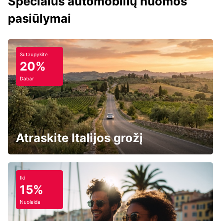
Specialūs automobilių nuomos
pasiūlymai
Sutaupykite
20%
Dabar
Atraskite Italijos grožį
Iki
15%
Nuolaida