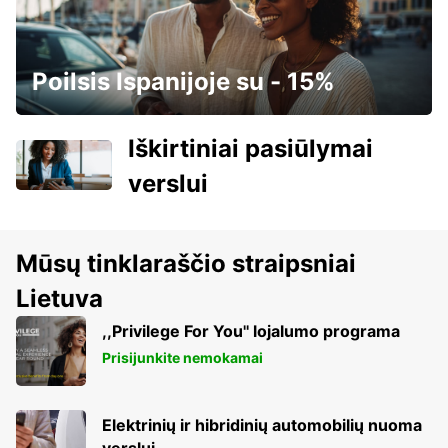
Poilsis Ispanijoje su - 15%
Iškirtiniai pasiūlymai
verslui
Mūsų tinklaraščio straipsniai
Lietuva
,,Privilege For You'' lojalumo programa
Prisijunkite nemokamai
Elektrinių ir hibridinių automobilių nuoma