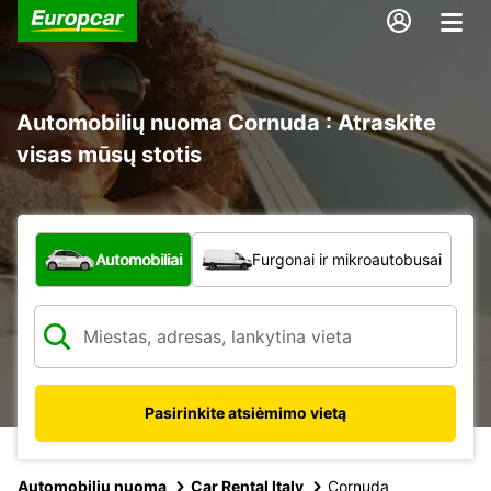
Automobilių nuoma Cornuda : Atraskite
visas mūsų stotis
Kokio tipo automobilis?
Automobiliai
Furgonai ir mikroautobusai
Pasirinkite atsiėmimo vietą
Automobilių nuoma
Car Rental Italy
Cornuda