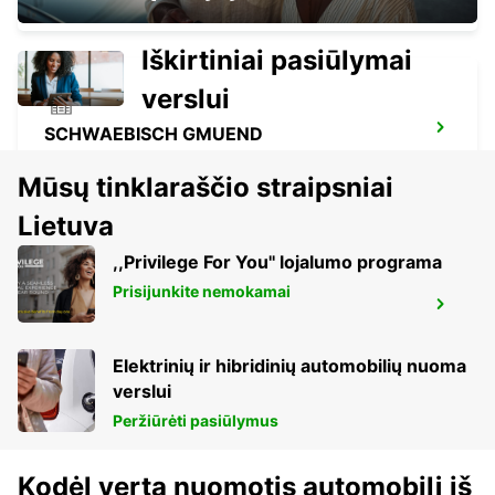
Iškirtiniai pasiūlymai
verslui
SCHWAEBISCH GMUEND
SCHWAEBISCH-GMUEND - GERMANY
Mūsų tinklaraščio straipsniai
Lietuva
,,Privilege For You'' lojalumo programa
Prisijunkite nemokamai
NECKARSULM AUDI FORUM (DROP-OFF
ONLY)
NECKARSULM - GERMANY
Elektrinių ir hibridinių automobilių nuoma
verslui
Peržiūrėti pasiūlymus
Kodėl verta nuomotis automobilį iš