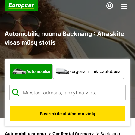
Automobilių nuoma Backnang : Atraskite
visas mūsų stotis
Kokio tipo automobilis?
Automobiliai
Furgonai ir mikroautobusai
Pasirinkite atsiėmimo vietą
Automobilių nuoma
Car Rental Germany
Backnang