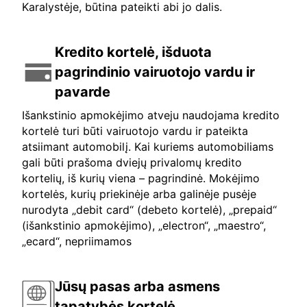
Karalystėje, būtina pateikti abi jo dalis.
Kredito kortelė, išduota
pagrindinio vairuotojo vardu ir
pavarde
Išankstinio apmokėjimo atveju naudojama kredito
kortelė turi būti vairuotojo vardu ir pateikta
atsiimant automobilį. Kai kuriems automobiliams
gali būti prašoma dviejų privalomų kredito
kortelių, iš kurių viena – pagrindinė. Mokėjimo
kortelės, kurių priekinėje arba galinėje pusėje
nurodyta „debit card“ (debeto kortelė), „prepaid“
(išankstinio apmokėjimo), „electron“, „maestro“,
„ecard“, nepriimamos
Jūsų pasas arba asmens
tapatybės kortelė