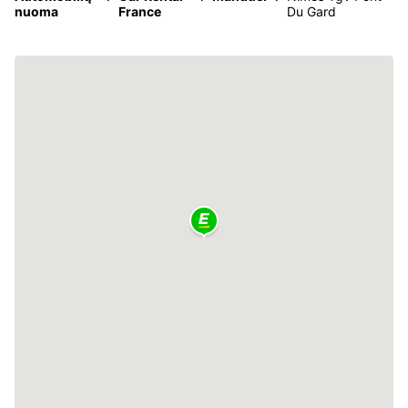
nuoma
France
Du Gard