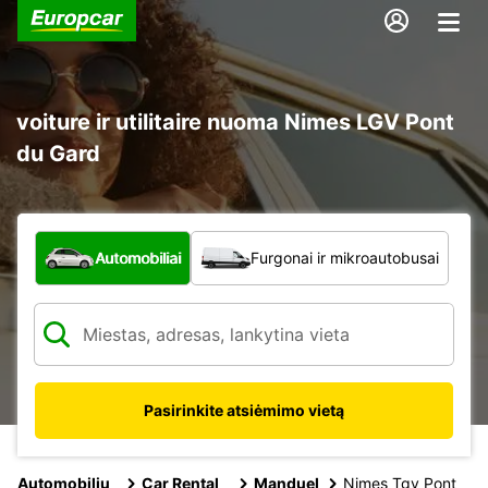
voiture ir utilitaire nuoma Nimes LGV Pont
du Gard
Kokio tipo automobilis?
Automobiliai
Furgonai ir mikroautobusai
Pasirinkite atsiėmimo vietą
Automobilių
Car Rental
Manduel
Nimes Tgv Pont