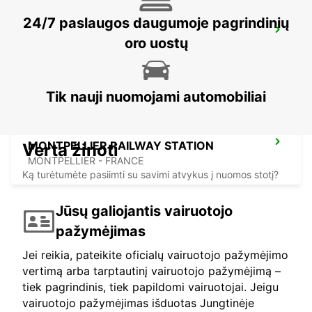
24/7 paslaugos daugumoje pagrindinių
MONTPELLIER SUD DE FRANCE LGV
RAILWAY STATION
oro uostų
MONTPELLIER - FRANCE
Tik nauji nuomojami automobiliai
MONTPELLIER RAILWAY STATION
Verta žinoti
MONTPELLIER - FRANCE
Ką turėtumėte pasiimti su savimi atvykus į nuomos stotį?
Jūsų galiojantis vairuotojo
pažymėjimas
Jei reikia, pateikite oficialų vairuotojo pažymėjimo
vertimą arba tarptautinį vairuotojo pažymėjimą –
tiek pagrindinis, tiek papildomi vairuotojai. Jeigu
vairuotojo pažymėjimas išduotas Jungtinėje