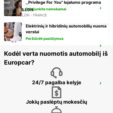
,,Privilege For You'' lojalumo programa
Prisijunkite nemokamai
CAVAILLON
CAVAILLON - FRANCE
Elektrinių ir hibridinių automobilių nuoma
verslui
Peržiūrėti pasiūlymus
MONTPELLIER AIRPORT
Kodėl verta nuomotis automobilį iš
MAUGUIO - FRANCE
Europcar?
24/7 pagalba kelyje
SALON-DE-PROVENCE
SALON DE PROVENCE - FRANCE
Jokių paslėptų mokesčių