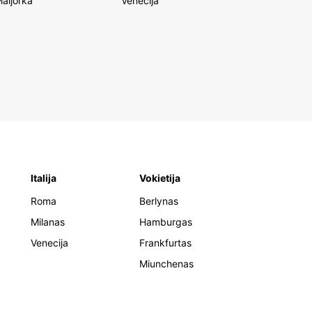
aljorka
Venecija
Italija
Vokietija
Roma
Berlynas
Milanas
Hamburgas
Venecija
Frankfurtas
Miunchenas