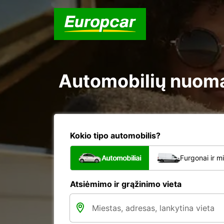
Automobilių nuoma 
Kokio tipo automobilis?
Automobiliai
Furgonai ir m
Atsiėmimo ir grąžinimo vieta