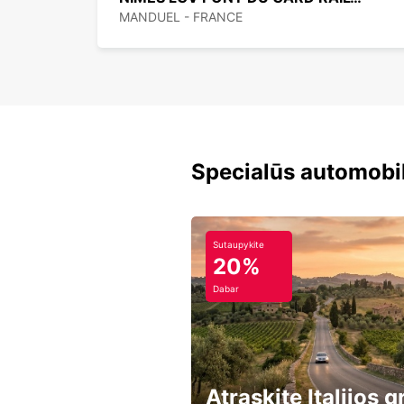
MANDUEL - FRANCE
Specialūs automobi
Sutaupykite
20%
Dabar
Atraskite Italijos g