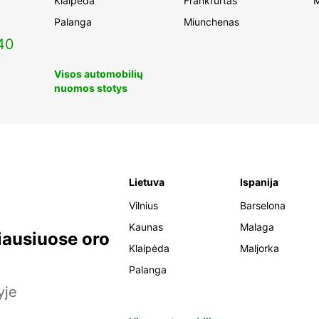
Klaipėda
Frankfurtas
M
Palanga
Miunchenas
40
Visos automobilių
nuomos stotys
Lietuva
Ispanija
Vilnius
Barselona
Kaunas
Malaga
iausiuose oro
Klaipėda
Maljorka
Palanga
yje