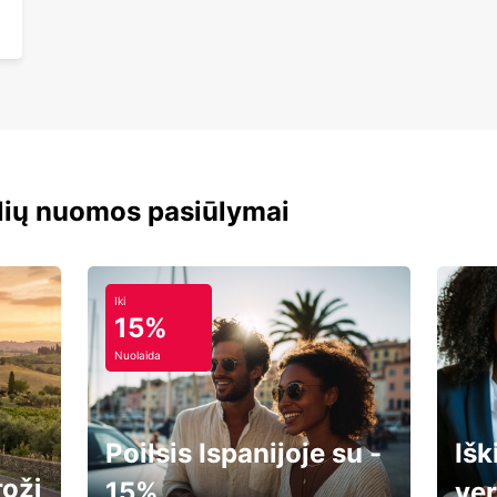
lių nuomos pasiūlymai
Iki
15%
Nuolaida
Poilsis Ispanijoje su -
Išk
rožį
15%
ver