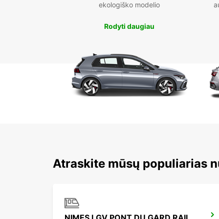
ekologiško modelio
a
Rodyti daugiau
Atraskite mūsų populiarias 
NIMES LGV PONT DU GARD RAILWAY STATION