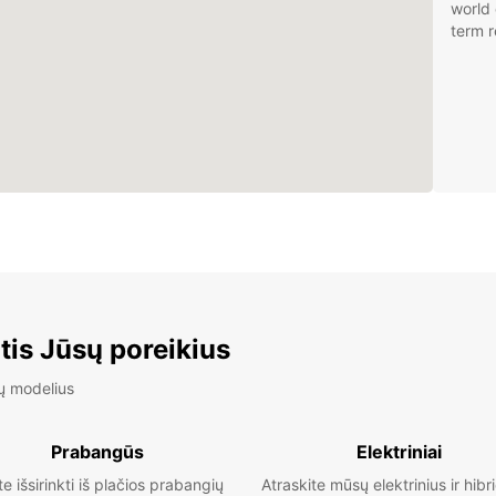
world 
term r
tis Jūsų poreikius
ų modelius
Prabangūs
Elektriniai
te išsirinkti iš plačios prabangių
Atraskite mūsų elektrinius ir hibr