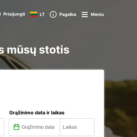
Prisijungti
LT
Pagalba
Meniu
s mūsų stotis
Grąžinimo data ir laikas