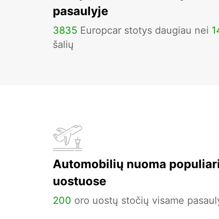
pasaulyje
3835
Europcar stotys daugiau nei
1
šalių
Automobilių nuoma populiar
uostuose
200
oro uostų stočių visame pasaul