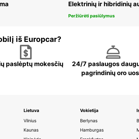
ama
Elektrinių ir hibridinių
Peržiūrėti pasiūlymus
bilį iš Europcar?
ių paslėptų mokesčių
24/7 paslaugos daug
pagrindinių oro uo
Lietuva
Vokietija
I
Vilnius
Berlynas
B
Kaunas
Hamburgas
M