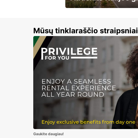
ir leiskitės į kelionę
automobiliu!
Mūsų tinklaraščio straipsniai
Gaukite daugiau!