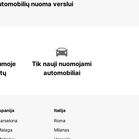
 automobilių nuoma verslui
umoje
Tik nauji nuomojami
stų
automobiliai
spanija
Italija
arselona
Roma
alaga
Milanas