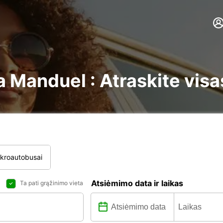
Manduel : Atraskite visa
ikroautobusai
Atsiėmimo data ir laikas
Ta pati grąžinimo vieta