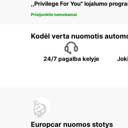
,,Privilege For You'' lojalumo progr
Prisijunkite nemokamai
Kodėl verta nuomotis automo
24/7 pagalba kelyje
Jok
Europcar nuomos stotys