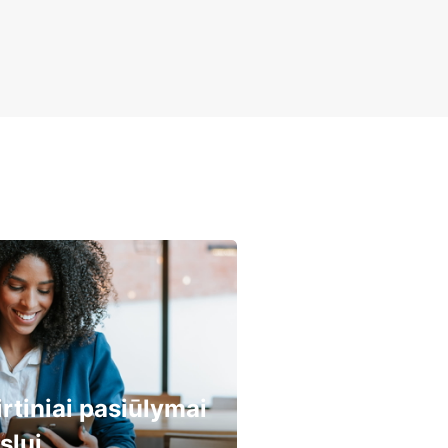
irtiniai pasiūlymai
slui