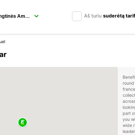
Aš turiu
suderėtą tari
uel
ar
Benefi
round 
france
collec
across
lookin
part o
you wi
wide r
leader