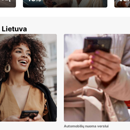
🌸 Jūsų pavasaris – jūsų
Autom
tempu.
 Lietuva
Automobilių nuoma verslui