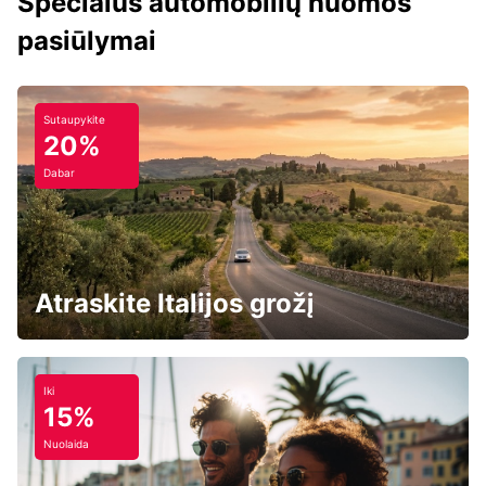
Specialūs automobilių nuomos
pasiūlymai
Sutaupykite
20%
Dabar
Atraskite Italijos grožį
Iki
15%
Nuolaida