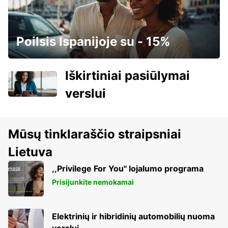
Poilsis Ispanijoje su - 15%
Iškirtiniai pasiūlymai
verslui
Mūsų tinklaraščio straipsniai
Lietuva
,,Privilege For You'' lojalumo programa
Prisijunkite nemokamai
Elektrinių ir hibridinių automobilių nuoma