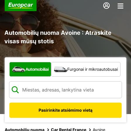
Automobilių nuoma Avoine : Atraskite
visas mūsų stotis
Kokio tipo automobilis?
Automobiliai
Furgonai ir mikroautobusai
Pasirinkite atsiėmimo vietą
Automobilių nuoma
Car Rental France
Avoine