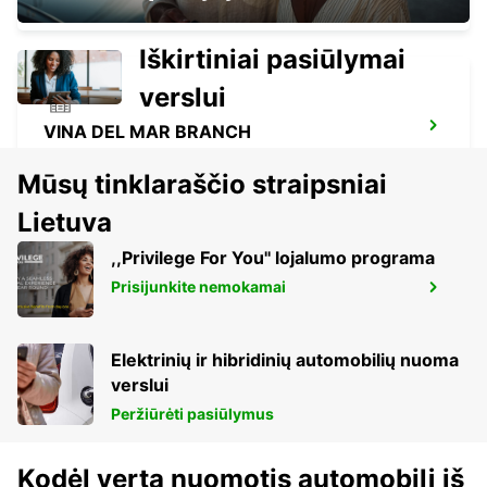
Iškirtiniai pasiūlymai
verslui
VINA DEL MAR BRANCH
VINA DEL MAR - CHILE
Mūsų tinklaraščio straipsniai
Lietuva
,,Privilege For You'' lojalumo programa
Prisijunkite nemokamai
MENDOZA EL PLUMERILLO AIRPORT
MENDOZA - ARGENTINA
Elektrinių ir hibridinių automobilių nuoma
verslui
Peržiūrėti pasiūlymus
Kodėl verta nuomotis automobilį iš