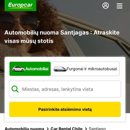
Automobilių nuoma Santjagas : Atraskite
visas mūsų stotis
Kokio tipo automobilis?
Automobiliai
Furgonai ir mikroautobusai
Pasirinkite atsiėmimo vietą
Automobilių nuoma
Car Rental Chile
Santiago