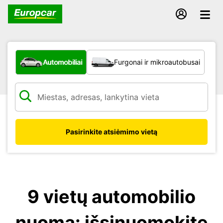
Kokio tipo automobilis?
Automobiliai
Furgonai ir mikroautobusai
Pasirinkite atsiėmimo vietą
9 vietų automobilio
nuoma: išsinuomokite