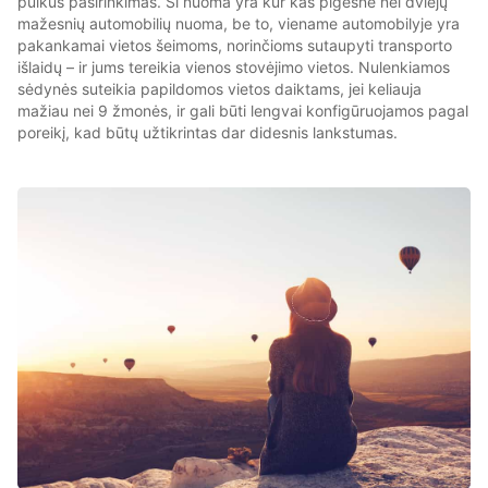
puikus pasirinkimas. Ši nuoma yra kur kas pigesnė nei dviejų
mažesnių automobilių nuoma, be to, viename automobilyje yra
pakankamai vietos šeimoms, norinčioms sutaupyti transporto
išlaidų – ir jums tereikia vienos stovėjimo vietos. Nulenkiamos
sėdynės suteikia papildomos vietos daiktams, jei keliauja
mažiau nei 9 žmonės, ir gali būti lengvai konfigūruojamos pagal
poreikį, kad būtų užtikrintas dar didesnis lankstumas.