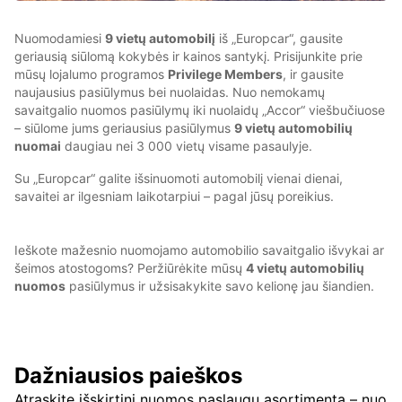
Nuomodamiesi
9 vietų automobilį
iš „Europcar“, gausite
geriausią siūlomą kokybės ir kainos santykį. Prisijunkite prie
mūsų lojalumo programos
Privilege Members
, ir gausite
naujausius pasiūlymus bei nuolaidas. Nuo nemokamų
savaitgalio nuomos pasiūlymų iki nuolaidų „Accor“ viešbučiuose
– siūlome jums geriausius pasiūlymus
9 vietų automobilių
nuomai
daugiau nei 3 000 vietų visame pasaulyje.
Su „Europcar“ galite išsinuomoti automobilį vienai dienai,
savaitei ar ilgesniam laikotarpiui – pagal jūsų poreikius.
Ieškote mažesnio nuomojamo automobilio savaitgalio išvykai ar
šeimos atostogoms? Peržiūrėkite mūsų
4 vietų automobilių
nuomos
pasiūlymus ir užsisakykite savo kelionę jau šiandien.
Dažniausios paieškos
Atraskite išskirtinį nuomos paslaugų asortimentą – nuo