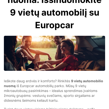
9 vietų automobilį su
Europcar
Ieškote daug erdvės ir komforto? Rinkitės
9 vietų automobilio
nuomą
iš Europcar automobilių parko. Mūsų 9 vietų
mikroautobusų pasirinkimas – idealus sprendimas įvairioms
žmonių grupėms: vestuvių svečiams, sporto sirgaliams ar
didesnėms šeimoms keliauti kartu.