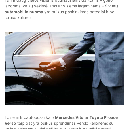
Turint daug vietos visiems būtiniausiems daiktams – golfo
lazdoms, vaikų vežimėliams ar visiems lagaminams –
9 vietų
automobilio nuoma
yra puikus pasirinkimas patogiai ir be
streso kelionei.
Tokie mikroautobusai kaip
Mercedes Vito
ar
Toyota Proace
Verso
taip pat yra puikus sprendimas verslo kelionėms su
keliais kolegomis. Visi gali keliauti kartu ir pakeliui aptarti