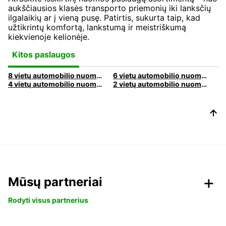
aukščiausios klasės transporto priemonių iki lanksčių
ilgalaikių ar į vieną pusę. Patirtis, sukurta taip, kad
užtikrintų komfortą, lankstumą ir meistriškumą
kiekvienoje kelionėje.
Kitos paslaugos
8 vietų automobilio nuoma | Išsinuomokite 8 vietų automobilį su Europcar
6 vietų automobilio nuoma | Išsinuomokite 6 vietų automobilį su Europcar
4 vietų automobilio nuoma | Išsinuomokite 4 vietų automobilį su Europcar
2 vietų automobilio nuoma | Išsinuomokite 2 vietų automobilį su Europcar
Mūsų partneriai
Rodyti visus partnerius