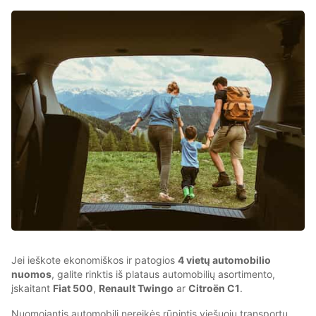
Jei ieškote ekonomiškos ir patogios
4 vietų automobilio
nuomos
, galite rinktis iš plataus automobilių asortimento,
įskaitant
Fiat 500
,
Renault Twingo
ar
Citroën C1
.
Nuomojantis automobilį nereikės rūpintis viešuoju transportu,