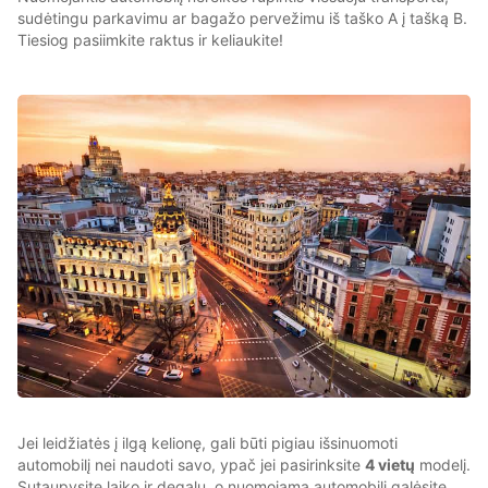
sudėtingu parkavimu ar bagažo pervežimu iš taško A į tašką B.
Tiesiog pasiimkite raktus ir keliaukite!
Jei leidžiatės į ilgą kelionę, gali būti pigiau išsinuomoti
automobilį nei naudoti savo, ypač jei pasirinksite
4 vietų
modelį.
Sutaupysite laiko ir degalų, o nuomojamą automobilį galėsite