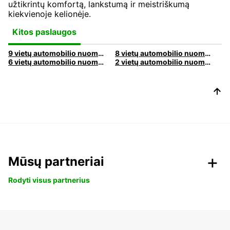
užtikrintų komfortą, lankstumą ir meistriškumą
kiekvienoje kelionėje.
Kitos paslaugos
9 vietų automobilio nuoma | Nuomokitės 9 vietų automobilį su Europcar
8 vietų automobilio nuoma | Išsinuomokite 8 vietų automobilį su Europcar
6 vietų automobilio nuoma | Išsinuomokite 6 vietų automobilį su Europcar
2 vietų automobilio nuoma | Išsinuomokite 2 vietų automobilį su Europcar
Mūsų partneriai
Rodyti visus partnerius