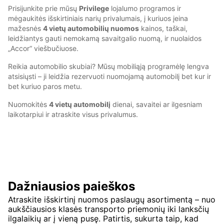
Prisijunkite prie mūsų
Privilege
lojalumo programos ir
mėgaukitės išskirtiniais narių privalumais, į kuriuos įeina
mažesnės
4 vietų automobilių nuomos
kainos, taškai,
leidžiantys gauti nemokamą savaitgalio nuomą, ir nuolaidos
„Accor“ viešbučiuose.
Reikia automobilio skubiai? Mūsų mobiliąją programėlę lengva
atsisiųsti – ji leidžia rezervuoti nuomojamą automobilį bet kur ir
bet kuriuo paros metu.
Nuomokitės
4 vietų automobilį
dienai, savaitei ar ilgesniam
laikotarpiui ir atraskite visus privalumus.
Dažniausios paieškos
Atraskite išskirtinį nuomos paslaugų asortimentą – nuo
aukščiausios klasės transporto priemonių iki lanksčių
ilgalaikių ar į vieną pusę. Patirtis, sukurta taip, kad