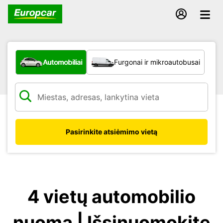
Kokio tipo automobilis?
Automobiliai
Furgonai ir mikroautobusai
Pasirinkite atsiėmimo vietą
4 vietų automobilio
nuoma | Išsinuomokite