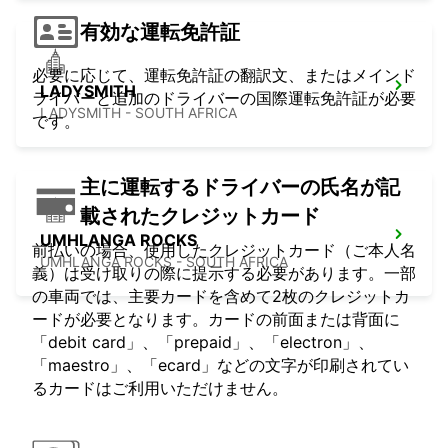
有効な運転免許証
必要に応じて、運転免許証の翻訳文、またはメインド
LADYSMITH
ライバーと追加のドライバーの国際運転免許証が必要
LADYSMITH - SOUTH AFRICA
です。
主に運転するドライバーの氏名が記
載されたクレジットカード
UMHLANGA ROCKS
前払いの場合、使用したクレジットカード（ご本人名
UMHLANGA ROCKS - SOUTH AFRICA
義）は受け取りの際に提示する必要があります。一部
の車両では、主要カードを含めて2枚のクレジットカ
ードが必要となります。カードの前面または背面に
「debit card」、「prepaid」、「electron」、
「maestro」、「ecard」などの文字が印刷されてい
るカードはご利用いただけません。