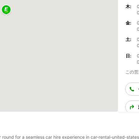
木:
金:
土:
日:
この営
r round for a seamless car hire experience in car-rental-united-states-