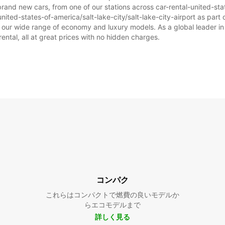
rand new cars, from one of our stations across car-rental-united-state
nited-states-of-america/salt-lake-city/salt-lake-city-airport as part o
om our wide range of economy and luxury models. As a global leader in
rental, all at great prices with no hidden charges.
コンパク
これらはコンパクトで燃費の良いモデルか
らエコモデルまで
詳しく見る