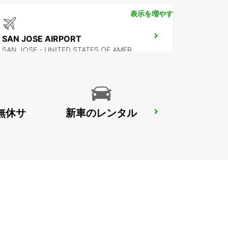
表示を増やす
SAN JOSE AIRPORT
SAN JOSE - UNITED STATES OF AMERICA
無休サ
新車のレンタル
MEXICALI DOWNTOWN
MEXICALI - MEXICO