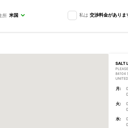
私は
交渉料金がありま
住所
SALT 
PLEASE
84104 
UNITED
月:
火:
水: