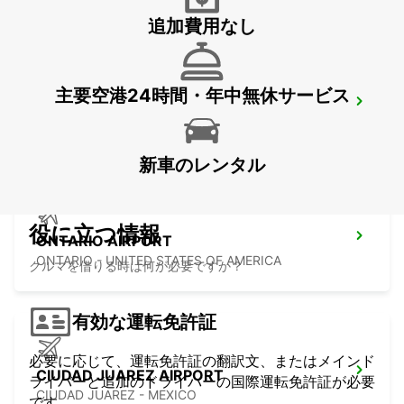
追加費用なし
主要空港24時間・年中無休サービス
HERMOSILLO AIRPORT
HERMOSILLO - MEXICO
新車のレンタル
役に立つ情報
ONTARIO AIRPORT
ONTARIO - UNITED STATES OF AMERICA
クルマを借りる時は何が必要ですか？
有効な運転免許証
必要に応じて、運転免許証の翻訳文、またはメインド
CIUDAD JUAREZ AIRPORT
ライバーと追加のドライバーの国際運転免許証が必要
CIUDAD JUAREZ - MEXICO
です。